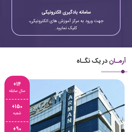
سامانه یادگیری الکترونیکی
جهت ورود به مرکز آموزش های الکترونیکی،
کلیک نمایید.
آرمـان
در یک نگـاه
14+
سال سابقه
150+
شعبه
90+