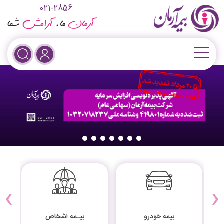
021-2856
›
‹
بیمه خودرو
بیـمه اشخاص