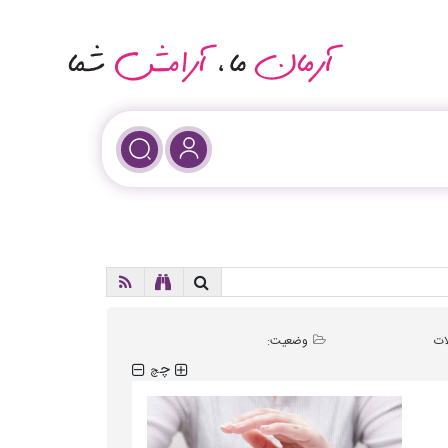
ات
وضعیت:
چ
چ