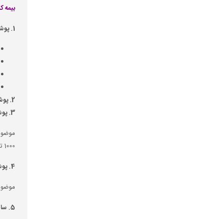
بیمه 
1. پوشش بیمه های بدنه و ماشین آلات شناورها (H&M)تحت کلوزهای موسسه بیمه گران لندن به شرح ذیل:
2. پوشش مسئولیت مالکان شناور (P&I)
3. پوشش مسئولیت در قبال آلودگی محیط زیست ناشی از سوخت شناور
1000 تن و بالاتر
4. پوشش مسئولیت در قبال برداشت لاشه شناور مغروقه
موضوع ماده 12 کنوانسیون خارج سازی مغروقه موسوم به کنوان
5. سایر پوشش ها: