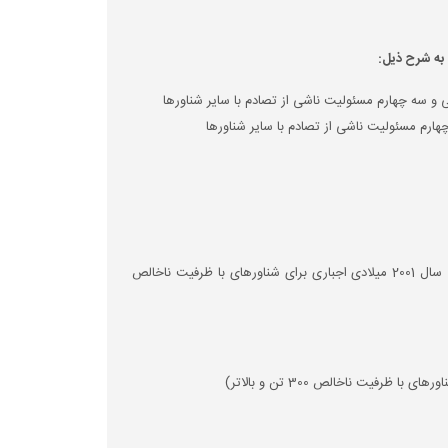
موضوع کنوانسیون مسئولیت مدنی در قبال آلودگی ناشی از نفت سوخت کشتی ها، مصوب سال 2001 میلادی اجباری برای شناورهای با ظرفیت ناخالص