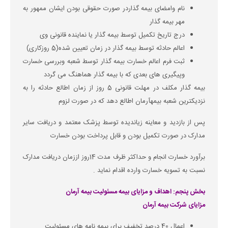
نام وامضای بیمه گذاردر صورت حقوقی بودن ایشان ممهور به
مهر بیمه گذار
درج تاریخ تکمیل توسط بیمه گذار یا نماینده قانونی وی
اعالم حادثه توسط بیمه گذار در زمان تعیین شده(5 روزکاری)
ثبت فرم اعالم خسارت بیمه گذار توسط شعبه وبررسی خسارت
وپیگیری های بعدی که با بیمه گذار هماهنگ می گردد
بیمه گذار مکلف در مهلت قانونی 5 روز از زمان اطالع حادثه را به
نزدیکترین شعبه بیمهآرمان اطالع دهد که در صورت لزوم
پس از بازدید و معاینه زیاندیده توسط پزشک معتمد و دریافت سایر
مدارک در صورت تکمیل بودن و قابل پرداخت بودن خسارت
برآورد خسارت انجام و حداکثر ظرف مدت 14روز اززمان دریافت مدارک
نسبت به تسویه خسارت وارده اقدام نماید .
بخش پنجم: اهداف و مزایای بیمه مسئولیت بیمه آرمان
مزایای شرکت بیمه آرمان
اعمال 40 درصد تخفیف برای بیمه نامه های مسئولیت