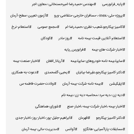
#پایه_فرابورسی
#مهندس-حمیدرضا-امیرحسنخانی-،معاون-اجر
#پروژه-ملی-،inex-،-مسافران-خارجی-متقاضی-ورو
#آزمون-تعیین-سطح-آرمان
#کامبیز-پیکارجو،شعیب-نظری-،حمیدرضا-ام
#مجمع-عمومی
#استعلام-نرخ
#استعلام-آنلاین-قیمت-بیمه-نامه
#روز-مادر
#کودکان
#اخبار-شرکت-های-بیمه
#فرابورس_پایه
#سایپا،بیمه-نامه-خودروهای-سایپا،بیمه
#آریانا_افغان
#اخبار-صنعت-بیمه
#دکتر-کامبیز-پیکارجو،علیرضا-بیانیان
#یحیی-گلمحمدی
#دعوت-به-همکاری
#اپلیکیشن
#بیمه-نامه-شرکت-بیمه-آرمان
#ولادت-حضرت-فاطمه-س
#دیه-زن-،دیه-مرد-،محاسبه-دیه-زن-،بیمه-نام
#اخبار-بیمه-،اخبار-شرکت-بیمه-،اخبار-صنع
#شورای-هماهنگی
#دکتر-کامبیز-پیکارجو
#قهرمان
#ابراهیم-جلیل-پور-،اخبار-روز-،اخبار-جدی
#مسابقات-پاراآسیایی-هانگژو
#آوانس
#مدیریت-مالی-بیمه-آرمان