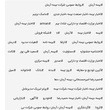
#بیمه-آرمان
#روابط-عمومی-شرکت-بیمه-آرمان
#اخبار-بیمه-،اخبار-صنعت-بیمه-،اخبار-جدی
#ماسک-بزنیم
#اخبار-وزارت-اقتصاد-و-دارایی،-شادا،-بیم
#arman
#اخبار-بیمه-آرمان
#بیمه
#اخبار-بیمه
#آرمان
#v
#شبکه-فروش
#روابط-عمومی-بیمه-آرمان
#ارتقا
#بیمه-نامه
#هیئت-مدیره
#درمان
#اختتامیه-جشنواره
#مسئولیت
#بیمه_آرمان
#مجید-قلی-پور
#ثالث
#اخبار-وزارت-اقتصاد-و-دارایی
#صدور
#بیمه-مرکزی
#آیین-تودیع-و-معارفه
#روز-بیمه
#بدنه
#بانک
#خانواده
#سیل
#حمیدرضا-امیرحسنخانی-،بیمه-آرمان-،معا
#اخبار-بیمه-،اخبار-شرکت-بیمه-،شرکت-بیمه
#پیام-تبریک-مدیرعامل
#بیمه-،بیمه-آرمان-،اخبار-بیمه-،حمیدرضا
#خودرو
#آگهی
#بازاریابی
#کرونا
#گردشگری
#بیمه-آرمان-،آرمان-،روابط-عمومی-شرکت-بی