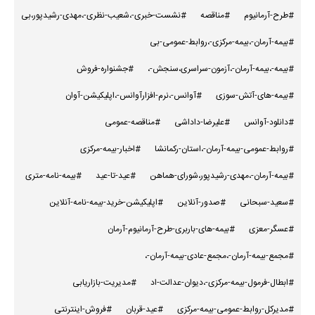
#طرح-آرمانیوم
#مناقصه
#نشست-خبری-،شعیب-نظری-،مهدی-رشیدپور،بی
#بیمه-آرمان-،بیمه-مرکزی-،روابط-عمومی-بی
#بیمه-،بیمه-آرمان-،آزمون-سراسری،سنجش-،
#جشنواره-فروش
#بیمه-های-آتش-سوزی
#آوانس-،نرم-افزارآوانس-،اپلیکیشن-آوان
#دانلود-آوانس
#علیرضا-داداشی
#مناقصه-عمومی
#روابط-عمومی-بیمه-آرمان-،استان-رکمانشا
#اخبار-بیمه-مرکزی
#بیمه-آرمان-،مهدی-رشیدپور،شورای-هماهن
#عید-تا-عید
#بیمه-نامه-متری
#سعید-سبحانی
#صدور-آنلاین
#اپلیکیشن-خرید-بیمه-نامه-آنلاین
#عسگر-معزی
#بیمه-های-باربری-طرح-آرمانیوم-آرمان
#مجمع-بیمه-آرمان-،مجمع-عادی-بیمه-آرمان-،
#ابطال-فرمول-بیمه-مرکزی-،دیوان-عدالت-اد
#مدیریت-بازاریابی
#مدیرکل-روابط-عمومی-بیمه-مرکزی
#عید-قربان
#فروش-اینترنتی