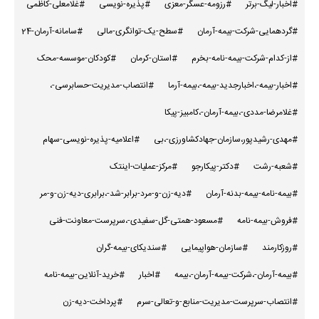
#اخبار-لیگ-برتر
#رزومه-عسگر-معزی
#پذیره-نویسی
#غلامعلی-کاظمی
#گردهمایی-شرکت-بیمه-آرمان
#سطح-یک-توانگری-مالی
#سامانه-آرمان-24
#از-کدام-شرکت-بیمه-نامه-بخرم
#استان-کرمان
#کودکان-موسسه-محک
#اخبار-بیمه-،اخبارجدید-بیمه-،بیمه-آرما
#انتصاب-مدیریت-حسابرسی-،
#غلامرضا-مددی-،بیمه-آرمان-،کامبیز-پیکا
#مهدی-رشیدپور،سازمان-جهادکشاورزی-،بی
#اعلامیه-پذیره-نویسی-سهام
#شعبه-رشت
#دکتر-پیکارجو
#مرکز-عملیات-اینتک
#بیمه-نامه-بیمه-بدنه-آرمان
#دیه-زن-و-مرد-برابر-شد-،برابری-دیه-زن-و-مر
#فروش-بیمه-نامه
#مسعود-همتی-گل-سفیدی-،سرپرست-معاونت-فنی
#روزکارمند
#سازمان-هواپیمایی
#سندیکای-بیمه-گران
#بیمه-آرمان-،شرکت-بیمه-آرمان-،بیمه
#اخبار
#خرید-آنلاین-بیمه-نامه
#انتصاب-سرپرست-مدیریت-منابع-و-تعالی-سرم
#پرداخت-دیه-زن