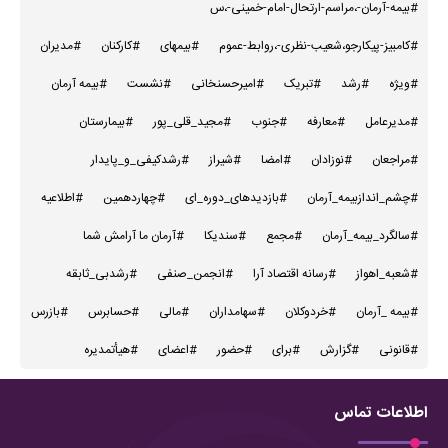
#بیمه-آرمان-،مراسم-ارتحال-امام-خمینی-،س
#کامبیز-پیکارجو،شعیب-نظری-،روابط-عموم
#بیمهای
#کارکنان
#مدیران
#ویژه
#رشد
#تبریک
#امیرحسنخانی
#نشست
#بیمه آرمان
#مدیرعامل
#معارفه
#جنوب
#مجید_قلی_پور
#بیمارستان
#مراجعان
#نوزادان
#امضا
#شیراز
#رشدکیفی_و_پایدار
#چشم_اندازبیمه_آرمان
#بازدیدهای_دوره_ای
#چهاردهمین
#اطلاعیه
#سالگرد_بیمه_آرمان
#مجمع
#سندیکا
#آرمان ما آرامش شما
#شعبه_اهواز
#رسانه اقتصاد آرا
#انجمن_صنفی
#رشدبی_ثابقه
#بیمه _آرمان
#خردوکلان
#سهامداران
#مالی
#حسابرس
#بازرس
#قانونی
#گزارش
#برای
#حضور
#اعضای
#هیأتمدیره
اطلاعات تماس