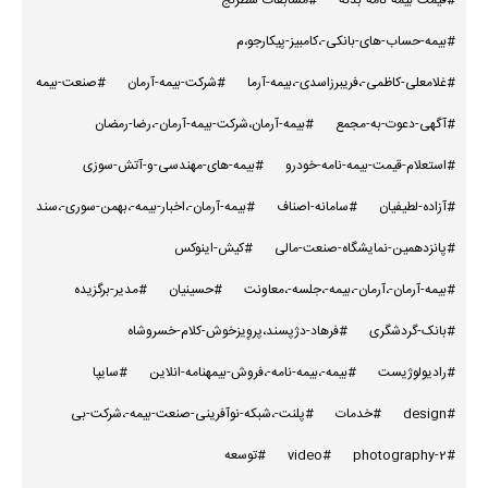
#بیمه-حساب-های-بانکی-،کامبیز-پیکارجو،م
#غلامعلی-کاظمی-،فریبرزاسدی-،بیمه-آرما
#شرکت-بیمه-آرمان
#صنعت-بیمه
#آگهی-دعوت-به-مجمع
#بیمه-آرمان،شرکت-بیمه-آرمان-،رضا-رمضان
#استعلام-قیمت-بیمه-نامه-خودرو
#بیمه-های-مهندسی-و-آتش-سوزی
#آزاده-لطیفیان
#سامانه-اصناف
#بیمه-آرمان-،اخبار-بیمه-،بهمن-سوری-،سند
#پانزدهمین-نمایشگاه-صنعت-مالی
#کیش-اینوکس
#بیمه-آرمان-،آرمان-،بیمه-،جلسه-،معاونت
#حسینیان
#مدیر-برگزیده
#بانک-گردشگری
#فرهاد-دژپسند،پروِیزخوش-کلام-خسروشاه
#رادیولوژیست
#بیمه-،بیمه-نامه-،فروش-بیمهنامه-انلاین
#سایپا
#design
#خدمات
#پلنت-،شبکه-نوآفرینی-صنعت-بیمه-،شرکت-بی
#photography-2
#video
#توسعه