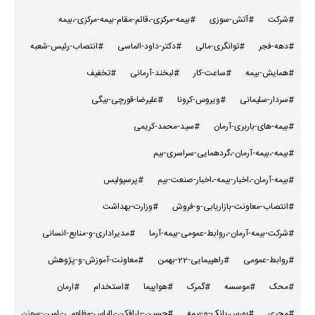
#شرکت
#آتش-سوزی
#بیمه-مرکزی-،قائم-مقام-بیمه-مرکزی-،بیمه
#دهه-فجر
#توانگری-مالی
#دکتر-داود-الماسی
#انتصاب-رئیس-شعبه
#همایش-بیمه
#ساعت-کار
#لبخند-آرمانی
#تخفیف
#سردار-سلیمانی
#ویروس-کرونا
#علیرضا-قورچی-بیگی
#بیمه-های-باربری-آرمان
#سید-محمد-کریمی
#بیمه-،بیمه-آرمان-،گردهمایی-سراسری-بیم
#بیمه-آرمان-،اخبار-بیمه-،اخبار-صنعت-بیم
#پرسپولیس
#انتصاب-معاونت-بازاریابی-و-فروش
#وزارت-بهداشت
#شرکت-بیمه-آرمان-،روابط-عمومی-بیمه-آرما
#مدیراداری-و-منابع-انسانی
#روابط-عمومی
#راهپیمایی-22-بهمن
#معاونت-آموزش-و-پژوهش
#محک
#موسسه
#گمرک
#هواپیما
#استخدام
#ارمان
#مجری
#بورس،بانک-و-بیمه
#حسین-بارافکن-،الیاس-مظلومی-،امین-سوزن