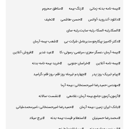
#بیمه-نامه-بدنه-زمانی
#زنگ-بیمه
#مناطق-محروم
#دانلود-آندروید-آوانس
#حسن-هاشمی
#تخیف
#السکا،رتبه-السکا-،رتبه-سایت،رتبه-سای
#دکتر-کامبیز-پیکارجو،مدیرعامل-شرکت-بی
#شعب-بیمه-آرمان
#بیمه-آرمان-،عسگر-معزی-،مرتضی-رسولی-،کا
#عید-غدیر
#فروش-آنلاین
#بیمه-نامه-آنلاین
#خراسان-جنوبی
#خرید-بیمه-نامه-بدنه
#پیام-تبریک-روز-پدر
#چهاردم-تیرماه-روز-قلم-،روز-قلم-،گرامید
#مهندس-حمیدرضا-امیرحسنخانی-،بیمه-آرما
#آزمون،آزمون-جامع،بیمه-آرمان-،غلامعی
#نشست-سالانه
#بانک-ایران-زمین-،بیمه-آرمان
#حمیدرضا-امیرحسنخانی-،امیرمحمدملیانی
#محمدرضا-حسینیان
#استعلام-قیمت-بیمه-بدنه
#برج-میلاد
#قیمت-بیمه-نامه-بدنه
#مسابقات-شطرنج