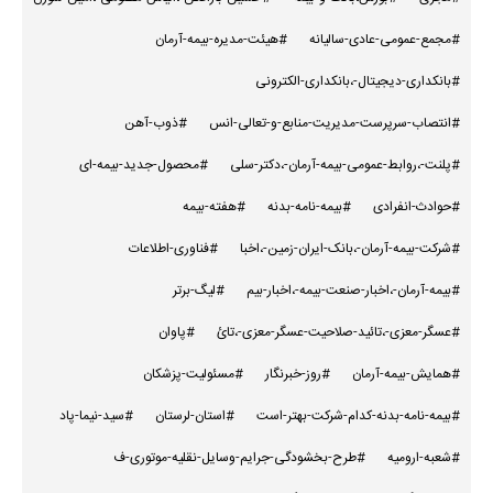
#مجمع-عمومی-عادی-سالیانه
#هیئت-مدیره-بیمه-آرمان
#بانکداری-دیجیتال-،بانکداری-الکترونی
#انتصاب-سرپرست-مدیریت-منابع-و-تعالی-انس
#ذوب-آهن
#پلنت-،روابط-عمومی-بیمه-آرمان-،دکتر-سلی
#محصول-جدید-بیمه-ای
#حوادث-انفرادی
#بیمه-نامه-بدنه
#هفته-بیمه
#شرکت-بیمه-آرمان-،بانک-ایران-زمین-،اخبا
#فناوری-اطلاعات
#بیمه-آرمان-،اخبار-صنعت-بیمه-،اخبار-بیم
#لیگ-برتر
#عسگر-معزی-،تائید-صلاحیت-عسگر-معزی-،تائ
#پاوان
#همایش-بیمه-آرمان
#روز-خبرنگار
#مسئولیت-پزشکان
#بیمه-نامه-بدنه-کدام-شرکت-بهتر-است
#استان-لرستان
#سید-نیما-پاد
#شعبه-ارومیه
#طرح-بخشودگی-جرایم-وسایل-نقلیه-موتوری-ف