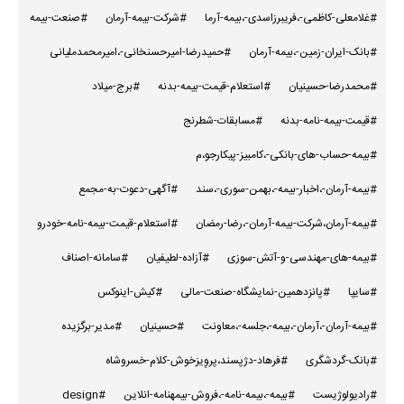
#غلامعلی-کاظمی-،فریبرزاسدی-،بیمه-آرما
#شرکت-بیمه-آرمان
#صنعت-بیمه
#بانک-ایران-زمین-،بیمه-آرمان
#حمیدرضا-امیرحسنخانی-،امیرمحمدملیانی
#محمدرضا-حسینیان
#استعلام-قیمت-بیمه-بدنه
#برج-میلاد
#قیمت-بیمه-نامه-بدنه
#مسابقات-شطرنج
#بیمه-حساب-های-بانکی-،کامبیز-پیکارجو،م
#بیمه-آرمان-،اخبار-بیمه-،بهمن-سوری-،سند
#آگهی-دعوت-به-مجمع
#بیمه-آرمان،شرکت-بیمه-آرمان-،رضا-رمضان
#استعلام-قیمت-بیمه-نامه-خودرو
#بیمه-های-مهندسی-و-آتش-سوزی
#آزاده-لطیفیان
#سامانه-اصناف
#سایپا
#پانزدهمین-نمایشگاه-صنعت-مالی
#کیش-اینوکس
#بیمه-آرمان-،آرمان-،بیمه-،جلسه-،معاونت
#حسینیان
#مدیر-برگزیده
#بانک-گردشگری
#فرهاد-دژپسند،پروِیزخوش-کلام-خسروشاه
#رادیولوژیست
#بیمه-،بیمه-نامه-،فروش-بیمهنامه-انلاین
#design