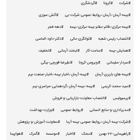
#شرکت
#کرونا
#گردشگری
#بیمه-آرمان-،آرمان-،روابط-عمومی-شرکت-بی
#آتش-سوزی
#بیمه-مرکزی-،قائم-مقام-بیمه-مرکزی-،بیمه
#دهه-فجر
#انتصاب-رئیس-شعبه
#توانگری-مالی
#دکتر-داود-الماسی
#همایش-بیمه
#ساعت-کار
#لبخند-آرمانی
#تخفیف
#سردار-سلیمانی
#ویروس-کرونا
#علیرضا-قورچی-بیگی
#بیمه-های-باربری-آرمان
#بیمه-آرمان-،اخبار-بیمه-،اخبار-صنعت-بیم
#سید-محمد-کریمی
#بیمه-،بیمه-آرمان-،گردهمایی-سراسری-بیم
#پرسپولیس
#انتصاب-معاونت-بازاریابی-و-فروش
#مدیراداری-و-منابع-انسانی
#روابط-عمومی
#وزارت-بهداشت
#شرکت-بیمه-آرمان-،روابط-عمومی-بیمه-آرما
#معاونت-آموزش-و-پژوهش
#راهپیمایی-22-بهمن
#محک
#اخبار
#موسسه
#گمرک
#هواپیما