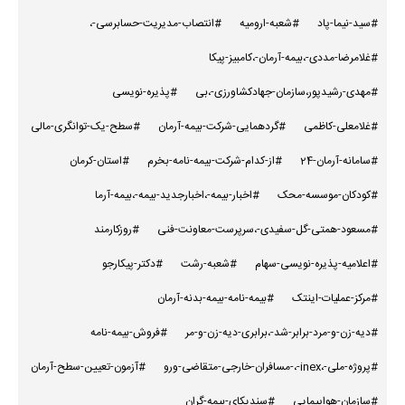
#سید-نیما-پاد
#شعبه-ارومیه
#انتصاب-مدیریت-حسابرسی-،
#غلامرضا-مددی-،بیمه-آرمان-،کامبیز-پیکا
#مهدی-رشیدپور،سازمان-جهادکشاورزی-،بی
#پذیره-نویسی
#غلامعلی-کاظمی
#گردهمایی-شرکت-بیمه-آرمان
#سطح-یک-توانگری-مالی
#سامانه-آرمان-24
#از-کدام-شرکت-بیمه-نامه-بخرم
#استان-کرمان
#کودکان-موسسه-محک
#اخبار-بیمه-،اخبارجدید-بیمه-،بیمه-آرما
#مسعود-همتی-گل-سفیدی-،سرپرست-معاونت-فنی
#روزکارمند
#اعلامیه-پذیره-نویسی-سهام
#شعبه-رشت
#دکتر-پیکارجو
#مرکز-عملیات-اینتک
#بیمه-نامه-بیمه-بدنه-آرمان
#دیه-زن-و-مرد-برابر-شد-،برابری-دیه-زن-و-مر
#فروش-بیمه-نامه
#پروژه-ملی-،inex-،-مسافران-خارجی-متقاضی-ورو
#آزمون-تعیین-سطح-آرمان
#سازمان-هواپیمایی
#سندیکای-بیمه-گران