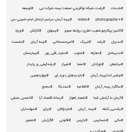
#خدمات
#پلنت-،شبکه-نوآفرینی-صنعت-بیمه-،شرکت-بی
#توسعه
#photography-2
#video
#بیمه-آرمان-،مراسم-ارتحال-امام-خمینی-،س
#کامبیز-پیکارجو،شعیب-نظری-،روابط-عموم
#بیمهای
#کارکنان
#ویژه
#مدیران
#رشد
#تبریک
#امیرحسنخانی
#بیمه آرمان
#نشست
#مدیرعامل
#معارفه
#جنوب
#مجید_قلی_پور
#بیمارستان
#مراجعان
#نوزادان
#امضا
#شیراز
#رشدکیفی_و_پایدار
#چشم_اندازبیمه_آرمان
#بازدیدهای_دوره_ای
#چهاردهمین
#سالگرد_بیمه_آرمان
#اطلاعیه
#سندیکا
#مجمع
#آرمان ما آرامش شما
#شعبه_اهواز
#رسانه اقتصاد آرا
#انجمن_صنفی
#رشدبی_ثابقه
#بیمه _آرمان
#خردوکلان
#برای
#سهامداران
#مالی
#حسابرس
#بازرس
#قانونی
#گزارش
#حضور
#اعضای
#هیأتمدیره