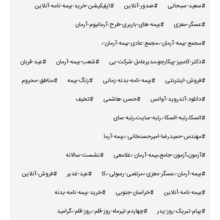
#سعید-سبحانی
#صدور-آنلاین
#اپلیکیشن-خرید-بیمه-نامه-آنلاین
#عسگر-معزی
#بیمه-های-باربری-طرح-آرمانیوم-آرمان
#مجمع-بیمه-آرمان-،مجمع-عادی-بیمه-آرمان-،
#دکتر-کامبیز-پیکارجو،مدیرعامل-شرکت-بی
#شعب-بیمه-آرمان
#عید-قربان
#فروش-اینترنتی
#بیمه-نامه-بدنه-زمانی
#زنگ-بیمه
#مناطق-محروم
#دانلود-آندروید-آوانس
#حسن-هاشمی
#تخیف
#السکا،رتبه-السکا-،رتبه-سایت،رتبه-سای
#مهندس-حمیدرضا-امیرحسنخانی-،بیمه-آرما
#آزمون،آزمون-جامع،بیمه-آرمان-،غلامعی
#نشست-سالانه
#بیمه-آرمان-،عسگر-معزی-،مرتضی-رسولی-،کا
#عید-غدیر
#فروش-آنلاین
#بیمه-نامه-آنلاین
#خراسان-جنوبی
#خرید-بیمه-نامه-بدنه
#پیام-تبریک-روز-پدر
#چهاردم-تیرماه-روز-قلم-،روز-قلم-،گرامید