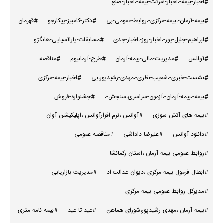
#اخبار-بیمه-،اخبار-شرکت-بیمه-،اخبار-صنع
#بیمه-آرمان-،بیمه-مرکزی-،روابط-عمومی-بی
#دکتر-کامبیز-پیکارجو
#قهرمان
#ابراهیم-جلیل-پور-،اخبار-روز-،اخبار-جدی
#مسابقات-پاراآسیایی-هانگژو
#آوانس
#مدیریت-مالی-بیمه-آرمان
#طرح-آرمانیوم
#مناقصه
#نشست-خبری-،شعیب-نظری-،مهدی-رشیدپور،بی
#اخبار-بیمه-مرکزی
#بیمه-،بیمه-آرمان-،آزمون-سراسری،سنجش-،
#جشنواره-فروش
#بیمه-های-آتش-سوزی
#آوانس-،نرم-افزارآوانس-،اپلیکیشن-آوان
#دانلود-آوانس
#علیرضا-داداشی
#مناقصه-عمومی
#روابط-عمومی-بیمه-آرمان-،استان-رکمانشا
#ابطال-فرمول-بیمه-مرکزی-،دیوان-عدالت-اد
#مدیریت-بازاریابی
#مدیرکل-روابط-عمومی-بیمه-مرکزی
#بیمه-آرمان-،مهدی-رشیدپور،شورای-هماهن
#عید-تا-عید
#بیمه-نامه-متری