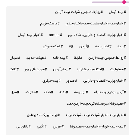
#بیمه-آرمان
#روابط-عمومی-شرکت-بیمه-آرمان
#اخبار-بیمه-،اخبار-صنعت-بیمه-،اخبار-جدی
#ماسک-بزنیم
#اخبار-وزارت-اقتصاد-و-دارایی،-شادا،-بیم
#arman
#اخبار-بیمه-آرمان
#بیمه
#اخبار-بیمه
#آرمان
#v
#شبکه-فروش
#روابط-عمومی-بیمه-آرمان
#ارتقا
#بیمه-نامه
#هیئت-مدیره
#درمان
#مسئولیت
#اختتامیه-جشنواره
#بیمه_آرمان
#مجید-قلی-پور
#ثالث
#اخبار-وزارت-اقتصاد-و-دارایی
#صدور
#بیمه-مرکزی
#آیین-تودیع-و-معارفه
#روز-بیمه
#بدنه
#بانک
#خانواده
#سیل
#حمیدرضا-امیرحسنخانی-،بیمه-آرمان-،معا
#اخبار-بیمه-،اخبار-شرکت-بیمه-،شرکت-بیمه
#پیام-تبریک-مدیرعامل
#بیمه-،بیمه-آرمان-،اخبار-بیمه-،حمیدرضا
#خودرو
#آگهی
#بازاریابی