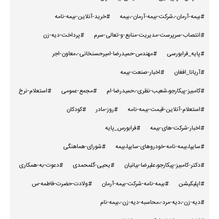
#بیمه-آرمان-،شرکت-بیمه-آرمان-،بیمه
#خرید-آنلاین-بیمه-نامه
#انتصاب-سرپرست-مدیریت-منابع-و-تعالی-سرم
#پرداخت-دیه-زن
#پایه_فرابورسی
#مهندس-حمیدرضا-امیرحسنخانی-،معاون-اجر
#آریانا_افغان
#اخبار-صنعت-بیمه
#کامبیز-پیکارجو،شعیب-نظری-،حمیدرضا-ام
#مجمع-عمومی
#استعلام-نرخ
#استعلام-آنلاین-قیمت-بیمه-نامه
#روز-مادر
#کودکان
#اخبار-شرکت-های-بیمه
#فرابورس_پایه
#سایپا،بیمه-نامه-خودروهای-سایپا،بیمه
#شورای-هماهنگی
#دکتر-کامبیز-پیکارجو،علیرضا-بیانیان
#یحیی-گلمحمدی
#دعوت-به-همکاری
#اپلیکیشن
#بیمه-نامه-شرکت-بیمه-آرمان
#ولادت-حضرت-فاطمه-س
#دیه-زن-،دیه-مرد-،محاسبه-دیه-زن-،بیمه-نام