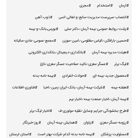
#ارمان
#استخدام
#مجری
#انتصاب-سرپرست-مدیریت-منابع-و-تعالی-انس
#ذوب-آهن
#پلنت-،روابط-عمومی-بیمه-آرمان-،دکتر-سلی
#بورس،بانک-و-بیمه
#حسین-بارافکن-،الیاس-مظلومی-،امین-سوزن
#مجمع-عمومی-عادی-سالیانه
#هیئت-مدیره-بیمه-آرمان
#بانکداری-دیجیتال-،بانکداری-الکترونی
#لیگ-برتر
#عسگر-معزی-،تائید-صلاحیت-عسگر-معزی-،تائ
#محصول-جدید-بیمه-ای
#حوادث-انفرادی
#بیمه-نامه-بدنه
#هفته-بیمه
#شرکت-بیمه-آرمان-،بانک-ایران-زمین-،اخبا
#فناوری-اطلاعات
#بیمه-آرمان-،اخبار-صنعت-بیمه-،اخبار-بیم
#طرح-بخشودگی-جرایم-وسایل-نقلیه-موتوری-ف
#اخبار-لیگ-برتر
#رزومه-عسگر-معزی
#پاوان
#همایش-بیمه-آرمان
#روز-خبرنگار
#مسئولیت-پزشکان
#بیمه-نامه-بدنه-کدام-شرکت-بهتر-است
#استان-لرستان