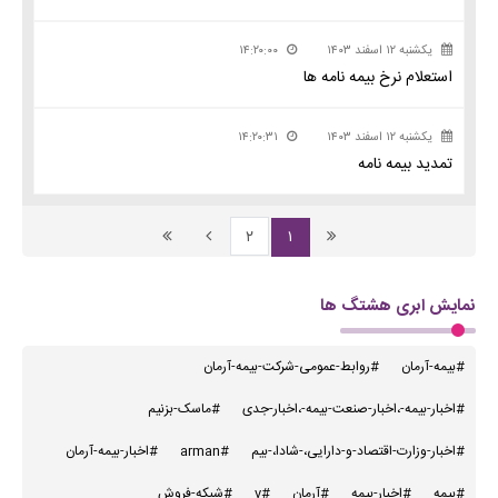
یکشنبه ۱۲ اسفند ۱۴۰۳
۱۴:۲۰:۰۰
استعلام نرخ بیمه نامه ها
یکشنبه ۱۲ اسفند ۱۴۰۳
۱۴:۲۰:۳۱
تمدید بیمه نامه
۲
۱
نمایش ابری هشتگ ها
#بیمه-آرمان
#روابط-عمومی-شرکت-بیمه-آرمان
#اخبار-بیمه-،اخبار-صنعت-بیمه-،اخبار-جدی
#ماسک-بزنیم
#اخبار-وزارت-اقتصاد-و-دارایی،-شادا،-بیم
#arman
#اخبار-بیمه-آرمان
#بیمه
#اخبار-بیمه
#آرمان
#v
#شبکه-فروش