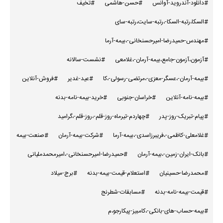
#دانلود-آندروید-آوانس
#حسن-هاشمی
#تخیف
#السکا،رتبه-السکا-،رتبه-سایت،رتبه-سای
#مهندس-حمیدرضا-امیرحسنخانی-،بیمه-آرما
#آزمون،آزمون-جامع،بیمه-آرمان-،غلامعی
#نشست-سالانه
#بیمه-آرمان-،عسگر-معزی-،مرتضی-رسولی-،کا
#عید-غدیر
#فروش-آنلاین
#بیمه-نامه-آنلاین
#خراسان-جنوبی
#خرید-بیمه-نامه-بدنه
#پیام-تبریک-روز-پدر
#چهاردم-تیرماه-روز-قلم-،روز-قلم-،گرامید
#غلامعلی-کاظمی-،فریبرزاسدی-،بیمه-آرما
#شرکت-بیمه-آرمان
#صنعت-بیمه
#بانک-ایران-زمین-،بیمه-آرمان
#حمیدرضا-امیرحسنخانی-،امیرمحمدملیانی
#محمدرضا-حسینیان
#استعلام-قیمت-بیمه-بدنه
#برج-میلاد
#قیمت-بیمه-نامه-بدنه
#مسابقات-شطرنج
#بیمه-حساب-های-بانکی-،کامبیز-پیکارجو،م