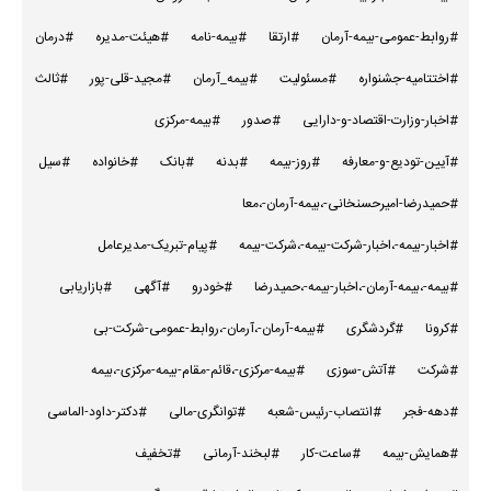
#روابط-عمومی-بیمه-آرمان
#ارتقا
#بیمه-نامه
#هیئت-مدیره
#درمان
#اختتامیه-جشنواره
#مسئولیت
#بیمه_آرمان
#مجید-قلی-پور
#ثالث
#اخبار-وزارت-اقتصاد-و-دارایی
#صدور
#بیمه-مرکزی
#آیین-تودیع-و-معارفه
#روز-بیمه
#بدنه
#بانک
#خانواده
#سیل
#حمیدرضا-امیرحسنخانی-،بیمه-آرمان-،معا
#اخبار-بیمه-،اخبار-شرکت-بیمه-،شرکت-بیمه
#پیام-تبریک-مدیرعامل
#بیمه-،بیمه-آرمان-،اخبار-بیمه-،حمیدرضا
#خودرو
#آگهی
#بازاریابی
#کرونا
#گردشگری
#بیمه-آرمان-،آرمان-،روابط-عمومی-شرکت-بی
#شرکت
#آتش-سوزی
#بیمه-مرکزی-،قائم-مقام-بیمه-مرکزی-،بیمه
#دهه-فجر
#انتصاب-رئیس-شعبه
#توانگری-مالی
#دکتر-داود-الماسی
#همایش-بیمه
#ساعت-کار
#لبخند-آرمانی
#تخفیف