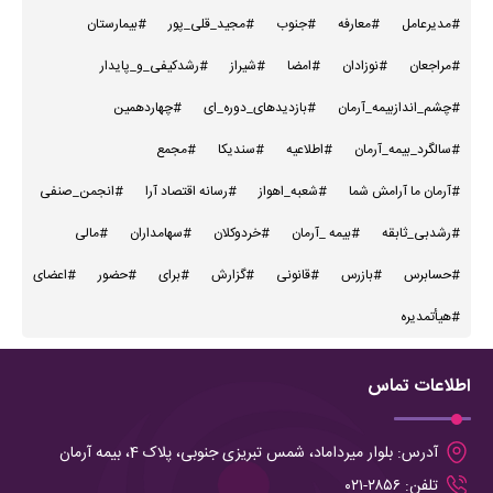
#مدیرعامل
#معارفه
#جنوب
#مجید_قلی_پور
#بیمارستان
#مراجعان
#نوزادان
#امضا
#شیراز
#رشدکیفی_و_پایدار
#چشم_اندازبیمه_آرمان
#بازدیدهای_دوره_ای
#چهاردهمین
#سالگرد_بیمه_آرمان
#اطلاعیه
#سندیکا
#مجمع
#آرمان ما آرامش شما
#شعبه_اهواز
#رسانه اقتصاد آرا
#انجمن_صنفی
#رشدبی_ثابقه
#بیمه _آرمان
#خردوکلان
#سهامداران
#مالی
#حسابرس
#بازرس
#قانونی
#گزارش
#برای
#حضور
#اعضای
#هیأتمدیره
اطلاعات تماس
آدرس:
بلوار میرداماد، شمس تبریزی جنوبی، پلاک 4، بیمه آرمان
تلفن:
۲۸۵۶-۰۲۱