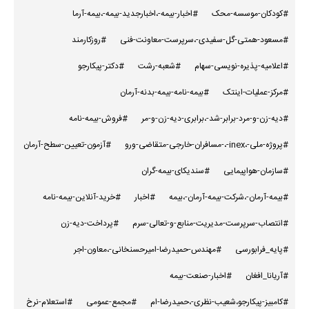
#کودکان-موسسه-محک
#اخبار-بیمه-،اخبارجدید-بیمه-،بیمه-آرما
#مسعود-همتی-گل-سفیدی-،سرپرست-معاونت-فنی
#روزکارمند
#اعلامیه-پذیره-نویسی-سهام
#شعبه-رشت
#دکتر-پیکارجو
#مرکز-عملیات-اینتک
#بیمه-نامه-بیمه-بدنه-آرمان
#دیه-زن-و-مرد-برابر-شد-،برابری-دیه-زن-و-مر
#فروش-بیمه-نامه
#پروژه-ملی-،inex-،-مسافران-خارجی-متقاضی-ورو
#آزمون-تعیین-سطح-آرمان
#سازمان-هواپیمایی
#سندیکای-بیمه-گران
#بیمه-آرمان-،شرکت-بیمه-آرمان-،بیمه
#اخبار
#خرید-آنلاین-بیمه-نامه
#انتصاب-سرپرست-مدیریت-منابع-و-تعالی-سرم
#پرداخت-دیه-زن
#پایه_فرابورسی
#مهندس-حمیدرضا-امیرحسنخانی-،معاون-اجر
#آریانا_افغان
#اخبار-صنعت-بیمه
#کامبیز-پیکارجو،شعیب-نظری-،حمیدرضا-ام
#مجمع-عمومی
#استعلام-نرخ