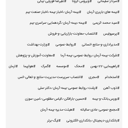
#سردار-سلیمانی
#ویروس-کرونا
#علیرضا-قورچی-بیگی
#بیمه-های-باربری-آرمان
#بیمه-آرمان-،اخبار-بیمه-،اخبار-صنعت-بیم
#سید-محمد-کریمی
#بیمه-،بیمه-آرمان-،گردهمایی-سراسری-بیم
#پرسپولیس
#انتصاب-معاونت-بازاریابی-و-فروش
#مدیراداری-و-منابع-انسانی
#روابط-عمومی
#وزارت-بهداشت
#شرکت-بیمه-آرمان-،روابط-عمومی-بیمه-آرما
#معاونت-آموزش-و-پژوهش
#راهپیمایی-22-بهمن
#محک
#موسسه
#گمرک
#هواپیما
#ارمان
#استخدام
#مجری
#انتصاب-سرپرست-مدیریت-منابع-و-تعالی-انس
#ذوب-آهن
#پلنت-،روابط-عمومی-بیمه-آرمان-،دکتر-سلی
#بورس،بانک-و-بیمه
#حسین-بارافکن-،الیاس-مظلومی-،امین-سوزن
#مجمع-عمومی-عادی-سالیانه
#هیئت-مدیره-بیمه-آرمان
#بانکداری-دیجیتال-،بانکداری-الکترونی
#لیگ-برتر