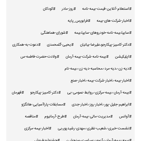
#استعلام-آنلاین-قیمت-بیمه-نامه
#روز-مادر
#کودکان
#اخبار-شرکت-های-بیمه
#فرابورس_پایه
#سایپا،بیمه-نامه-خودروهای-سایپا،بیمه
#شورای-هماهنگی
#دکتر-کامبیز-پیکارجو،علیرضا-بیانیان
#یحیی-گلمحمدی
#دعوت-به-همکاری
#اپلیکیشن
#بیمه-نامه-شرکت-بیمه-آرمان
#ولادت-حضرت-فاطمه-س
#دیه-زن-،دیه-مرد-،محاسبه-دیه-زن-،بیمه-نام
#اخبار-بیمه-،اخبار-شرکت-بیمه-،اخبار-صنع
#بیمه-آرمان-،بیمه-مرکزی-،روابط-عمومی-بی
#دکتر-کامبیز-پیکارجو
#قهرمان
#ابراهیم-جلیل-پور-،اخبار-روز-،اخبار-جدی
#مسابقات-پاراآسیایی-هانگژو
#آوانس
#مدیریت-مالی-بیمه-آرمان
#طرح-آرمانیوم
#مناقصه
#نشست-خبری-،شعیب-نظری-،مهدی-رشیدپور،بی
#اخبار-بیمه-مرکزی
#بیمه-،بیمه-آرمان-،آزمون-سراسری،سنجش-،
#جشنواره-فروش