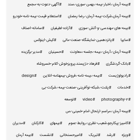
#بیمه-آرمان-،اخبار-بیمه-،بهمن-سوری-،سند
#آگهی-دعوت-به-مجمع
#بیمه-آرمان،شرکت-بیمه-آرمان-،رضا-رمضان
#استعلام-قیمت-بیمه-نامه-خودرو
#بیمه-های-مهندسی-و-آتش-سوزی
#آزاده-لطیفیان
#سامانه-اصناف
#سایپا
#پانزدهمین-نمایشگاه-صنعت-مالی
#کیش-اینوکس
#بیمه-آرمان-،آرمان-،بیمه-،جلسه-،معاونت
#حسینیان
#مدیر-برگزیده
#بانک-گردشگری
#فرهاد-دژپسند،پروِیزخوش-کلام-خسروشاه
#رادیولوژیست
#بیمه-،بیمه-نامه-،فروش-بیمهنامه-انلاین
#design
#خدمات
#پلنت-،شبکه-نوآفرینی-صنعت-بیمه-،شرکت-بی
#photography-2
#video
#توسعه
#بیمه-آرمان-،مراسم-ارتحال-امام-خمینی-،س
#کامبیز-پیکارجو،شعیب-نظری-،روابط-عموم
#بیمهای
#کارکنان
#مدیران
#ویژه
#رشد
#تبریک
#امیرحسنخانی
#نشست
#بیمه آرمان