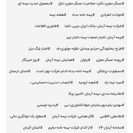
#عسگر-معزی-،تائید-صلاحیت-عسگر-معزی-،تائ
#محصول-جدید-بیمه-ای
#حوادث-انفرادی
#بیمه-نامه-بدنه
#هفته-بیمه
#شرکت-بیمه-آرمان-،بانک-ایران-زمین-،اخبا
#فناوری-اطلاعات
#بیمه-آرمان-،اخبار-صنعت-بیمه-،اخبار-بیم
#طرح-بخشودگی-جرایم-وسایل-نقلیه-موتوری-ف
#اخبار-لیگ-برتر
#رزومه-عسگر-معزی
#پاوان
#همایش-بیمه-آرمان
#روز-خبرنگار
#مسئولیت-پزشکان
#بیمه-نامه-بدنه-کدام-شرکت-بهتر-است
#استان-لرستان
#سید-نیما-پاد
#شعبه-ارومیه
#انتصاب-مدیریت-حسابرسی-،
#غلامرضا-مددی-،بیمه-آرمان-،کامبیز-پیکا
#مهدی-رشیدپور،سازمان-جهادکشاورزی-،بی
#پذیره-نویسی
#غلامعلی-کاظمی
#گردهمایی-شرکت-بیمه-آرمان
#سطح-یک-توانگری-مالی
#سامانه-آرمان-24
#از-کدام-شرکت-بیمه-نامه-بخرم
#استان-کرمان