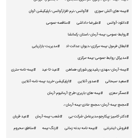
#بیمه-های-آتش-سوزی
#آوانس-،نرم-افزارآوانس-،اپلیکیشن-آوان
#دانلود-آوانس
#علیرضا-داداشی
#مناقصه-عمومی
#روابط-عمومی-بیمه-آرمان-،استان-رکمانشا
#ابطال-فرمول-بیمه-مرکزی-،دیوان-عدالت-اد
#مدیریت-بازاریابی
#مدیرکل-روابط-عمومی-بیمه-مرکزی
#بیمه-آرمان-،مهدی-رشیدپور،شورای-هماهن
#عید-تا-عید
#بیمه-نامه-متری
#سعید-سبحانی
#صدور-آنلاین
#اپلیکیشن-خرید-بیمه-نامه-آنلاین
#عسگر-معزی
#بیمه-های-باربری-طرح-آرمانیوم-آرمان
#مجمع-بیمه-آرمان-،مجمع-عادی-بیمه-آرمان-،
#دکتر-کامبیز-پیکارجو،مدیرعامل-شرکت-بی
#شعب-بیمه-آرمان
#عید-قربان
#فروش-اینترنتی
#بیمه-نامه-بدنه-زمانی
#زنگ-بیمه
#مناطق-محروم