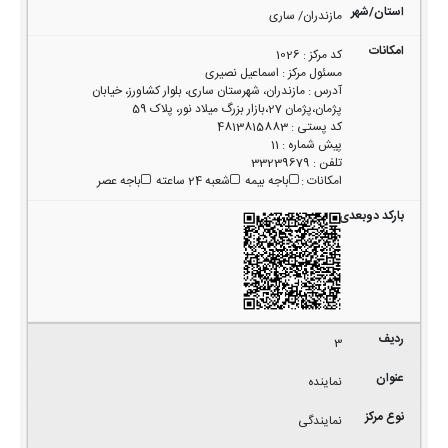
مازندران/ ساری
کد مرکز
:
1026
مسئول مرکز
:
اسماعیل نصیری
آدرس
:
مازندران، شهرستان ساری، بلوار کشاورز، خیابان
پژمان،پژمان 27،بازار بزرگ میلاد نور، پلاک 59
کد پستی
:
4813815883
پیش شماره
:
11
تلفن
:
33239679
امکانات
:
باجه بیمه
شعبه 24 ساعته
باجه عصر
3
نماینده
نمایندگی