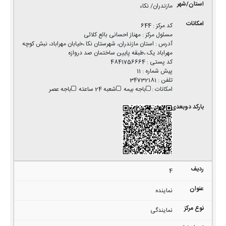
مازندران/ نکاء
کد مرکز
:
644
مسئول مرکز
:
مهناز احسانی بائع کلائی
آدرس
:
استان مازندران، شهرستان نکا ،خیابان مهراباد، نبش کوچه
مهراباد یک ،طبقه پایین ساختمان صد دروازه
کد پستی
:
4841756664
پیش شماره
:
11
تلفن
:
34732181
امکانات
:
باجه بیمه
شعبه 24 ساعته
باجه عصر
4
نماینده
نمایندگی