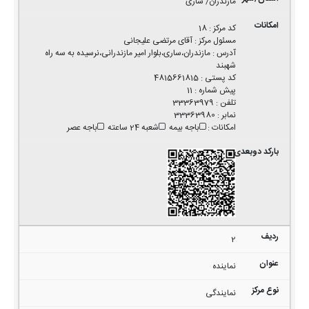
مازندران/ ساری
کد مرکز
:
18
مسئول مرکز
:
آقای مرتضی علیجانی
آدرس
:
مازندران،ساری،بلوار امیر مازندرانی،نرسیده به سه راه
شهبند
کد پستی
:
4815661815
پیش شماره
:
11
تلفن
:
33363979
نمابر
:
33363980
امکانات
:
باجه بیمه
شعبه 24 ساعته
باجه عصر
2
نماینده
نمایندگی