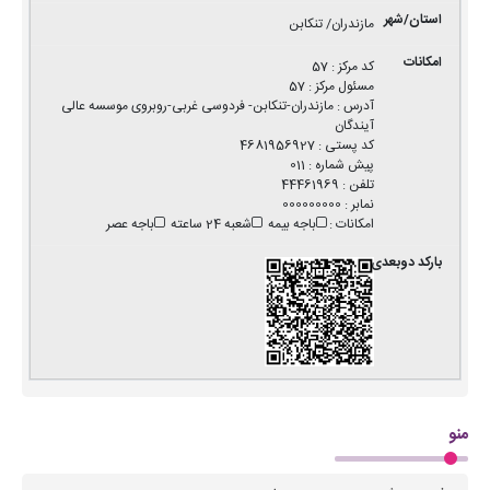
مازندران/ تنکابن
کد مرکز
:
57
مسئول مرکز
:
57
آدرس
:
مازندران-تنکابن- فردوسی غربی-روبروی موسسه عالی
آیندگان
کد پستی
:
4681956927
پیش شماره
:
011
تلفن
:
44461969
نمابر
:
000000000
امکانات
:
باجه بیمه
شعبه 24 ساعته
باجه عصر
منو