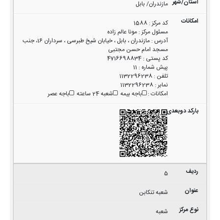
مازندران/ بابل
کد مرکز
:
1588
مسئول مرکز
:
مونا عالم زاده
آدرس
:
مازندران ، بابل ، خیابان شیخ طبرسی ، سرداران 16، جنب
مسجد امام حسن مجتبی
کد پستی
:
4716698834
پیش شماره
:
11
تلفن
:
1132296238
نمابر
:
1132296238
امکانات
:
باجه بیمه
شعبه 24 ساعته
باجه عصر
5
شعبه تنکابن
شعبه