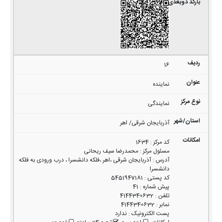
16
نماینده
نمایندگی
آذربایجان شرقی/ اهر
کد مرکز
:
1634
مسئول مرکز
:
محمدرضا سیف ریحانی
آدرس
:
آذربایجان شرقی ،اهر ،فلکه دانشسرا ، درب ورودی به فلکه
دانشسرا
کد پستی
:
5451947181
پیش شماره
:
41
تلفن
:
4144340632
نمابر
:
4144340632
پست الکترونیک
:
ندارد