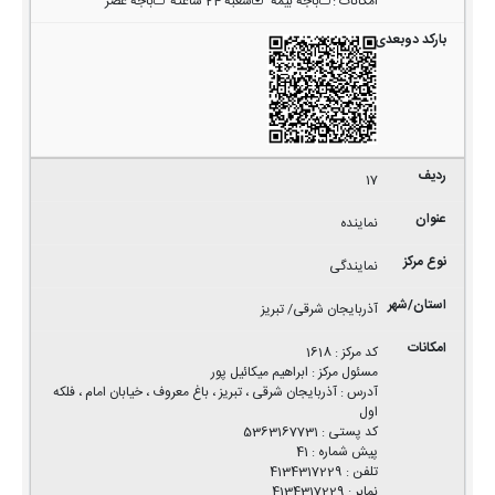
امکانات
:
باجه بیمه
شعبه 24 ساعته
باجه عصر
17
نماینده
نمایندگی
آذربایجان شرقی/ تبریز
کد مرکز
:
1618
مسئول مرکز
:
ابراهیم میکائیل پور
آدرس
:
آذربایجان شرقی ، تبریز ، باغ معروف ، خیابان امام ، فلکه
اول
کد پستی
:
5363167731
پیش شماره
:
41
تلفن
:
4134317229
نمابر
:
4134317229