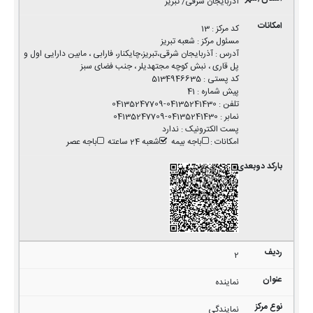
آذربایجان شرقی/ تبریز
کد مرکز
:
13
مسئول مرکز
:
شعبه تبریز
آدرس
:
آذربایجان شرقی،تبریز،چایکنار، فارابی ، مابین دارایی اول و
پل قاری ، نبش کوچه مجتهدیلر ، جنب فضای سبز
کد پستی
:
5134946635
پیش شماره
:
41
تلفن
:
04135241430-04135247709
نمابر
:
04135241430-04135247709
پست الکترونیک
:
ندارد
امکانات
:
باجه بیمه
شعبه 24 ساعته
باجه عصر
2
نماینده
نمایندگی