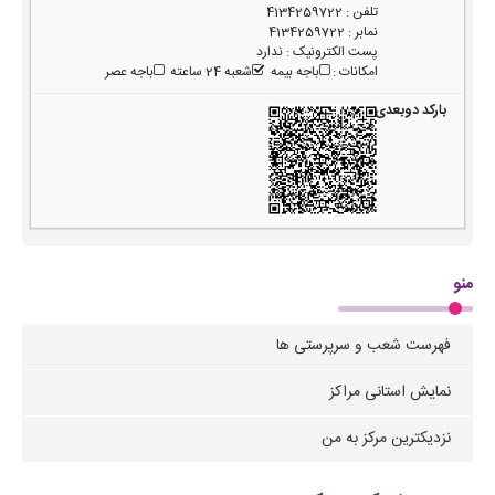
تلفن
:
4134259722
نمابر
:
4134259722
پست الکترونیک
:
ندارد
امکانات
:
باجه بیمه
شعبه 24 ساعته
باجه عصر
منو
فهرست شعب و سرپرستی ها
نمایش استانی مراکز
نزدیکترین مرکز به من