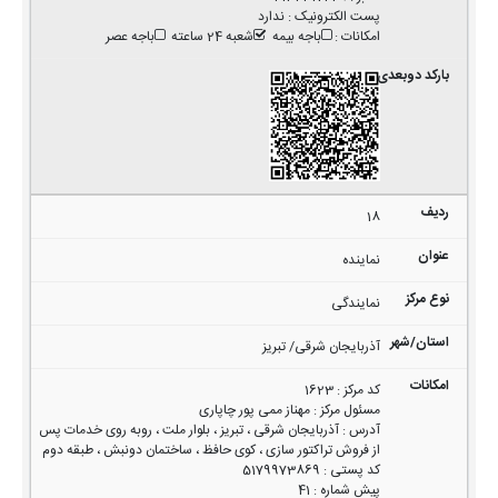
پست الکترونیک
:
ندارد
امکانات
:
باجه بیمه
شعبه 24 ساعته
باجه عصر
18
نماینده
نمایندگی
آذربایجان شرقی/ تبریز
کد مرکز
:
1623
مسئول مرکز
:
مهناز ممی پور چاپاری
آدرس
:
آذربایجان شرقی ، تبریز ، بلوار ملت ، روبه روی خدمات پس
از فروش تراکتور سازی ، کوی حافظ ، ساختمان دونبش ، طبقه دوم
کد پستی
:
5179973869
پیش شماره
:
41