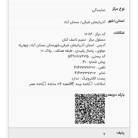
نمایندگی
آذربایجان شرقی/ بستان آباد
کد مرکز
:
1286
مسئول مرکز
:
نسیم تاسف کنان
آدرس
:
استان آذربایجان شرقی،شهرستان بستان آباد، چهارراه
مولوی ، پاساژ رشیدی ، طبقه همکف ، پلاک 10
کد پستی
:
5491817635
پیش شماره
:
41
تلفن
:
4143337302
نمابر
:
4143337302
پست الکترونیک
:
ندارد
امکانات
:
باجه بیمه
شعبه 24 ساعته
باجه عصر
7