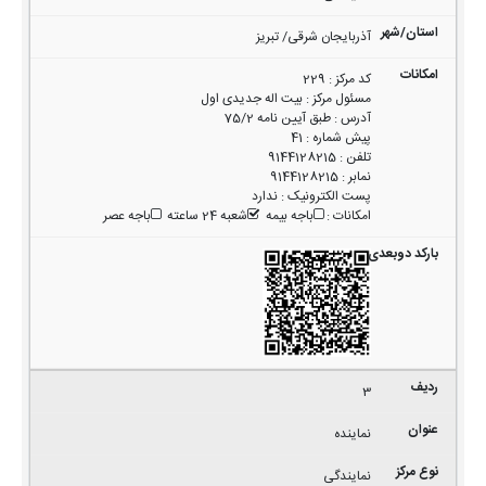
آذربایجان شرقی/ تبریز
کد مرکز
:
229
مسئول مرکز
:
بیت اله جدیدی اول
آدرس
:
طبق آیین نامه 75/2
پیش شماره
:
41
تلفن
:
9144128215
نمابر
:
9144128215
پست الکترونیک
:
ندارد
امکانات
:
باجه بیمه
شعبه 24 ساعته
باجه عصر
3
نماینده
نمایندگی