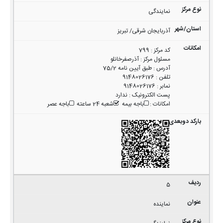
نمایندگی
آذربایجان شرقی/ تبریز
کد مرکز
:
799
مسئول مرکز
:
آذرصفرخانلو
آدرس
:
طبق آیین نامه 75/2
تلفن
:
9148026176
نمابر
:
9148026176
پست الکترونیک
:
ندارد
امکانات
:
باجه بیمه
شعبه 24 ساعته
باجه عصر
5
نماینده