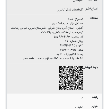
نمایندگی
آذربایجان شرقی/ تبریز
کد مرکز
:
808
مسئول مرکز
:
مریم اشک ریز
آدرس
:
استان آذربایجان شرقی ، شهرستان تبریز ، خیابان رسالت،
نرسیده به ایستگاه بهشتی ، پلاک 33
کد پستی
:
5178674163
پیش شماره
:
41
تلفن
:
4134401695
نمابر
:
4134401695
پست الکترونیک
:
ندارد
امکانات
:
باجه بیمه
شعبه 24 ساعته
باجه عصر
6
نماینده