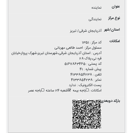
نماینده
نمایندگی
آذربایجان شرقی/ تبریز
کد مرکز
:
1351
مسئول مرکز
:
احمد طالعی مهربانی
آدرس
:
استان آذربایجان شرقی،شهرستان تبریز،شهرک پرواز،خیابان
قره نی،پلاک 28
کد پستی
:
5167863465
پیش شماره
:
41
تلفن
:
4133854238
نمابر
:
4133854238
پست الکترونیک
:
ندارد
امکانات
:
باجه بیمه
شعبه 24 ساعته
باجه عصر