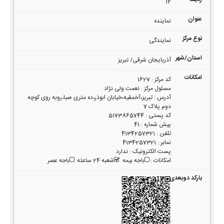
12
نماینده
نمایندگی
آذربایجان شرقی/ تبریز
کد مرکز
:
1627
مسئول مرکز
:
نعمت ولی نژاد
آدرس
:
تبریز،آخمقیه،خیابان ابوذر،ده متری صبا،روبه روی کوچه
دوم پلاک 7
کد پستی
:
5173865744
پیش شماره
:
41
تلفن
:
4134257321
نمابر
:
4134257321
پست الکترونیک
:
ندارد
امکانات
:
باجه بیمه
شعبه 24 ساعته
باجه عصر