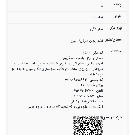
8
نماینده
نمایندگی
آذربایجان شرقی/ تبریز
کد مرکز
:
1500
مسئول مرکز
:
راضیه عسگرپور
آدرس
:
آذربایجان شرقی ، تبریز ،خیابان پاستور ،مابین طالقانی و
شریعتی ، روبروی ساختمان حکیم ،مجتمع پزشکی مبین ،طبقه اول
، پلاکA9
کد پستی
:
5138835694
پیش شماره
:
41
تلفن
:
4133104752
نمابر
:
4133104752
پست الکترونیک
:
ندارد
امکانات
:
باجه بیمه
شعبه 24 ساعته
باجه عصر