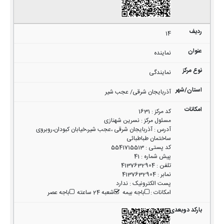
14
نماینده
نمایندگی
آذربایجان شرقی/ عجب شیر
کد مرکز
:
1631
مسئول مرکز
:
نسرین شهنازی
آدرس
:
آذربایجان شرقی ،عجب شیر،خیابان کبودان،روبروی
ساختمان طباطبائی
کد پستی
:
5541715513
پیش شماره
:
41
تلفن
:
4137632904
نمابر
:
4137632904
پست الکترونیک
:
ندارد
امکانات
:
باجه بیمه
شعبه 24 ساعته
باجه عصر