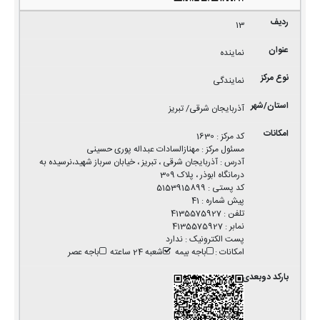
13
نماینده
نمایندگی
آذربایجان شرقی/ تبریز
کد مرکز
:
1630
مسئول مرکز
:
مهنازالسادات عبداله پوری حسینی
آدرس
:
آذربایجان شرقی ، تبریز ، خیابان سرباز شهید،نرسیده به
درمانگاه ابوذر ، پلاک 309
کد پستی
:
5153915899
پیش شماره
:
41
تلفن
:
4135575927
نمابر
:
4135575927
پست الکترونیک
:
ندارد
امکانات
:
باجه بیمه
شعبه 24 ساعته
باجه عصر