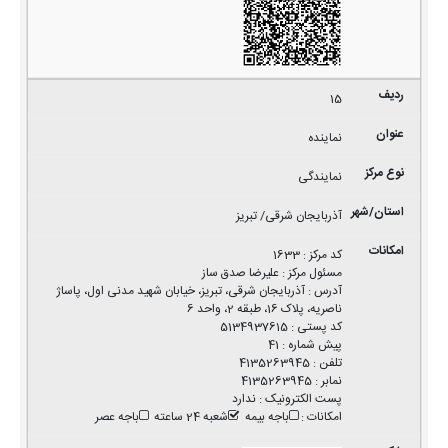
15
نماینده
نمایندگی
آذربایجان شرقی/ تبریز
کد مرکز
:
1633
مسئول مرکز
:
علیرضا صدق ساز
آدرس
:
آذربایجان شرقی، تبریز، خیابان شهید مدنی اول، پاساژ
ناصریه، پلاک 16، طبقه 2، واحد 6
کد پستی
:
5134937615
پیش شماره
:
41
تلفن
:
4135263945
نمابر
:
4135263945
پست الکترونیک
:
ندارد
امکانات
:
باجه بیمه
شعبه 24 ساعته
باجه عصر