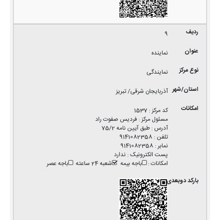
9
نماینده
نمایندگی
آذربایجان شرقی/ تبریز
کد مرکز
:
1537
مسئول مرکز
:
فردیس صفوت راد
آدرس
:
طبق آیین نامه 75/2
تلفن
:
9141082358
نمابر
:
9141082358
پست الکترونیک
:
ندارد
امکانات
:
باجه بیمه
شعبه 24 ساعته
باجه عصر