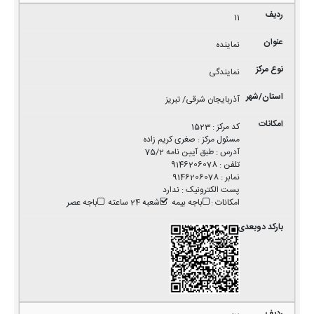
11
نماینده
نمایندگی
آذربایجان شرقی/ تبریز
کد مرکز
:
1523
مسئول مرکز
:
صغری کریم زاده
آدرس
:
طبق آیین نامه 75/2
تلفن
:
9146206078
نمابر
:
9146206078
پست الکترونیک
:
ندارد
امکانات
:
باجه بیمه
شعبه 24 ساعته
باجه عصر