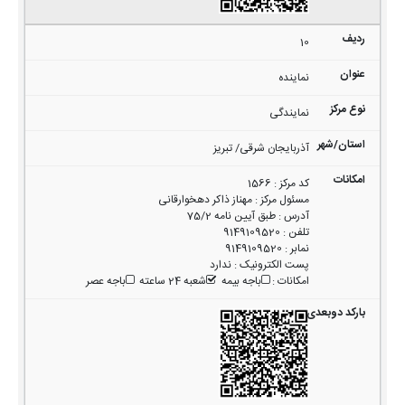
10
نماینده
نمایندگی
آذربایجان شرقی/ تبریز
کد مرکز
:
1566
مسئول مرکز
:
مهناز ذاکر دهخوارقانی
آدرس
:
طبق آیین نامه 75/2
تلفن
:
9149109520
نمابر
:
9149109520
پست الکترونیک
:
ندارد
امکانات
:
باجه بیمه
شعبه 24 ساعته
باجه عصر