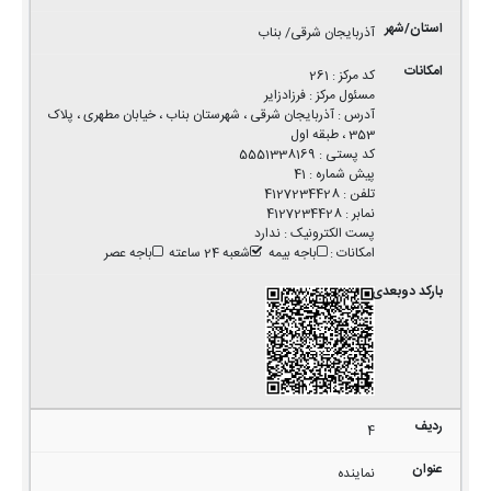
آذربایجان شرقی/ بناب
کد مرکز
:
261
مسئول مرکز
:
فرزادزایر
آدرس
:
آذربایجان شرقی ، شهرستان بناب ، خیابان مطهری ، پلاک
353 ، طبقه اول
کد پستی
:
5551338169
پیش شماره
:
41
تلفن
:
4127234428
نمابر
:
4127234428
پست الکترونیک
:
ندارد
امکانات
:
باجه بیمه
شعبه 24 ساعته
باجه عصر
4
نماینده