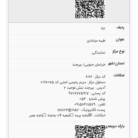
72
طیبه میابادی
نمایندگی
خراسان جنوبی/ بیرجند
کد مرکز
:
882
مسئول مرکز
:
مریم رحیمی لنجی کد 287075
آدرس
:
بیرجند نبش توحید 2
کد پستی
:
9718775917
پیش شماره
:
056
تلفن
:
09157611579
پست الکترونیک
:
852@tm123
امکانات
:
باجه بیمه
شعبه 24 ساعته
باجه عصر