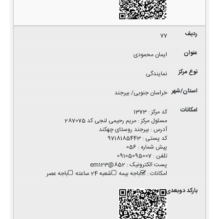
77
ایمان محمودی
نمایندگی
خراسان جنوبی/ بیرجند
کد مرکز
:
1373
مسئول مرکز
:
مریم رحیمی لنجی کد 287075
آدرس
:
بیرجند روستای چهکند
کد پستی
:
9718185443
پیش شماره
:
056
تلفن
:
09105095007
پست الکترونیک
:
852@em123
امکانات
:
باجه بیمه
شعبه 24 ساعته
باجه عصر