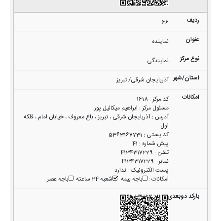
66
نماینده
نمایندگی
آذربایجان شرقی/ تبریز
کد مرکز
:
1618
مسئول مرکز
:
ابراهیم میکائیل پور
آدرس
:
آذربایجان شرقی ، تبریز ، باغ معروف ، خیابان امام ، فلکه
اول
کد پستی
:
5363167731
پیش شماره
:
41
تلفن
:
4134317229
نمابر
:
4134317229
پست الکترونیک
:
ندارد
امکانات
:
باجه بیمه
شعبه 24 ساعته
باجه عصر