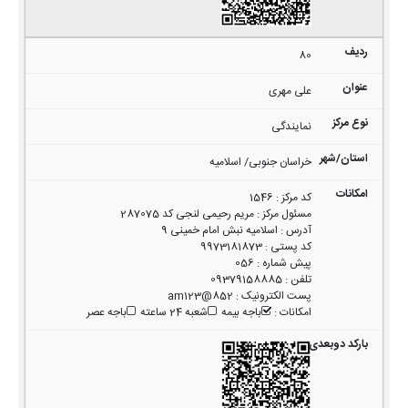
80
علی مهری
نمایندگی
خراسان جنوبی/ اسلامیه
کد مرکز
:
1546
مسئول مرکز
:
مریم رحیمی لنجی کد 287075
آدرس
:
اسلامیه نبش امام خمینی 9
کد پستی
:
9973181873
پیش شماره
:
056
تلفن
:
09379158885
پست الکترونیک
:
852@am123
امکانات
:
باجه بیمه
شعبه 24 ساعته
باجه عصر