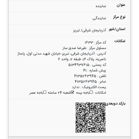
نماینده
نمایندگی
آذربایجان شرقی/ تبریز
کد مرکز
:
1633
مسئول مرکز
:
علیرضا صدق ساز
آدرس
:
آذربایجان شرقی، تبریز، خیابان شهید مدنی اول، پاساژ
ناصریه، پلاک 16، طبقه 2، واحد 6
کد پستی
:
5134937615
پیش شماره
:
41
تلفن
:
4135263945
نمابر
:
4135263945
پست الکترونیک
:
ندارد
امکانات
:
باجه بیمه
شعبه 24 ساعته
باجه عصر