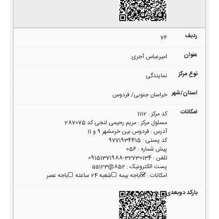
76
امیرعباس آجری
نمایندگی
خراسان جنوبی/ فردوس
کد مرکز
:
1112
مسئول مرکز
:
مریم رحیمی لنجی کد 287075
آدرس
:
فردوس بین خرمشهر 9 و 11
کد پستی
:
9771934415
پیش شماره
:
056
تلفن
:
32730134-09151371988
پست الکترونیک
:
852@aa123
امکانات
:
باجه بیمه
شعبه 24 ساعته
باجه عصر