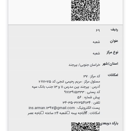
69
شعبه
شعبه
خراسان جنوبی/ بیرجند
کد مرکز
:
37
مسئول مرکز
:
مریم رحیمی لنجی کد 287075
آدرس
:
بیرجند بین مدرس 11 و 13 جنب بانک سپه
کد پستی
:
9713915333
پیش شماره
:
56
تلفن
:
32354134-35-36
پست الکترونیک
:
ins.arman.1397@gmail.com
امکانات
:
باجه بیمه
شعبه 24 ساعته
باجه عصر