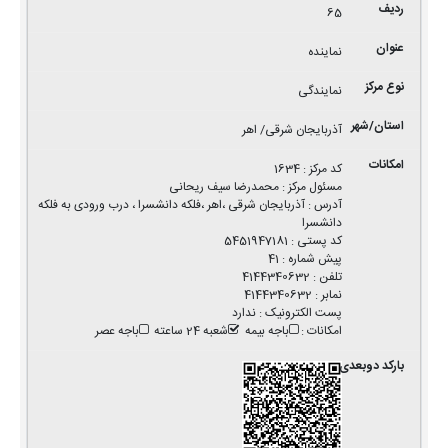
65
نماینده
نمایندگی
آذربایجان شرقی/ اهر
کد مرکز
:
1634
مسئول مرکز
:
محمدرضا سیف ریحانی
آدرس
:
آذربایجان شرقی ،اهر ،فلکه دانشسرا ، درب ورودی به فلکه
دانشسرا
کد پستی
:
5451947181
پیش شماره
:
41
تلفن
:
4144340632
نمابر
:
4144340632
پست الکترونیک
:
ندارد
امکانات
:
باجه بیمه
شعبه 24 ساعته
باجه عصر