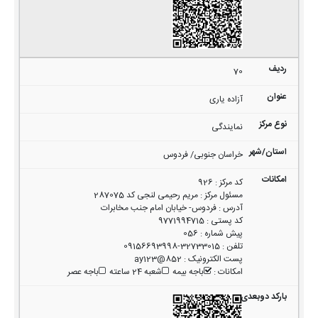
70
آزاده یاری
نمایندگی
خراسان جنوبی/ فردوس
کد مرکز
:
926
مسئول مرکز
:
مریم رحیمی لنجی کد 287075
آدرس
:
فردوس- خیابان امام جنب مخابرات
کد پستی
:
9771994715
پیش شماره
:
056
تلفن
:
32733015-09156693998
پست الکترونیک
:
852@ay123
امکانات
:
باجه بیمه
شعبه 24 ساعته
باجه عصر