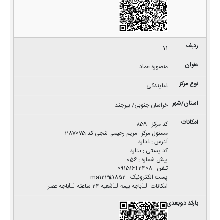
71
منصوره عماد
نمایندگی
خراسان جنوبی/ بیرجند
کد مرکز
:
859
مسئول مرکز
:
مریم رحیمی لنجی کد 287075
آدرس
:
ندارد
کد پستی
:
ندارد
پیش شماره
:
056
تلفن
:
09151642408
پست الکترونیک
:
852@ma123
امکانات
:
باجه بیمه
شعبه 24 ساعته
باجه عصر