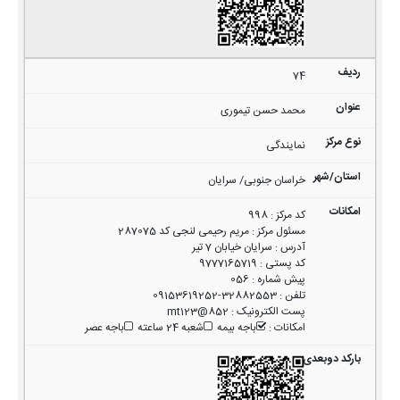
74
محمد حسن تیموری
نمایندگی
خراسان جنوبی/ سرایان
کد مرکز
:
998
مسئول مرکز
:
مریم رحیمی لنجی کد 287075
آدرس
:
سرایان خیابان 7 تیر
کد پستی
:
9777165719
پیش شماره
:
056
تلفن
:
32882553-09153619252
پست الکترونیک
:
852@mt123
امکانات
:
باجه بیمه
شعبه 24 ساعته
باجه عصر