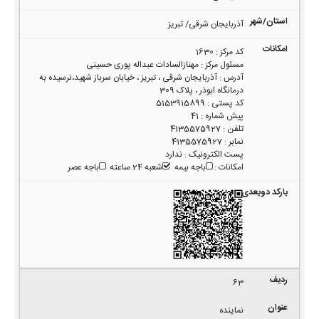
آذربایجان شرقی/ تبریز
کد مرکز
:
1630
مسئول مرکز
:
مهنازالسادات عبداله پوری حسینی
آدرس
:
آذربایجان شرقی ، تبریز ، خیابان سرباز شهید،نرسیده به
درمانگاه ابوذر ، پلاک 309
کد پستی
:
5153915899
پیش شماره
:
41
تلفن
:
4135575927
نمابر
:
4135575927
پست الکترونیک
:
ندارد
امکانات
:
باجه بیمه
شعبه 24 ساعته
باجه عصر
63
نماینده