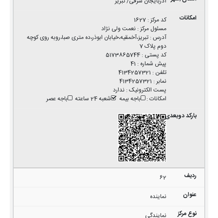
آذربایجان شرقی/ تبریز
کد مرکز
:
1627
مسئول مرکز
:
نعمت ولی نژاد
آدرس
:
تبریز،آخمقیه،خیابان ابوذر،ده متری صبا،روبه روی کوچه
دوم پلاک 7
کد پستی
:
5173865744
پیش شماره
:
41
تلفن
:
4134257321
نمابر
:
4134257321
پست الکترونیک
:
ندارد
امکانات
:
باجه بیمه
شعبه 24 ساعته
باجه عصر
62
نماینده
نمایندگی