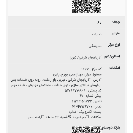
67
نماینده
نمایندگی
آذربایجان شرقی/ تبریز
کد مرکز
:
1623
مسئول مرکز
:
مهناز ممی پور چاپاری
آدرس
:
آذربایجان شرقی ، تبریز ، بلوار ملت ، روبه روی خدمات پس
از فروش تراکتور سازی ، کوی حافظ ، ساختمان دونبش ، طبقه دوم
کد پستی
:
5179973869
پیش شماره
:
41
تلفن
:
4134259722
نمابر
:
4134259722
پست الکترونیک
:
ندارد
امکانات
:
باجه بیمه
شعبه 24 ساعته
باجه عصر