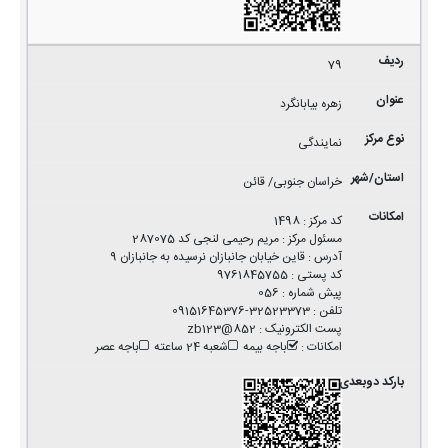
79
زهره بیابانگرد
نمایندگی
خراسان جنوبی/ قائن
کد مرکز
:
1498
مسئول مرکز
:
مریم رحیمی لنجی کد 287075
آدرس
:
قاین خیابان جانبازان نرسیده به جانبازان 9
کد پستی
:
9761845755
پیش شماره
:
056
تلفن
:
32523373-09151645376
پست الکترونیک
:
852@zb123
امکانات
:
باجه بیمه
شعبه 24 ساعته
باجه عصر