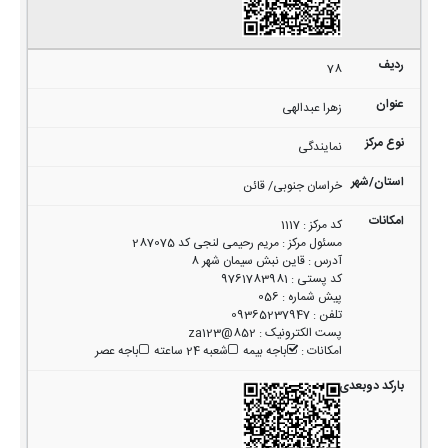
78
زهرا عبدالهی
نمایندگی
خراسان جنوبی/ قائن
کد مرکز
:
1117
مسئول مرکز
:
مریم رحیمی لنجی کد 287075
آدرس
:
قاین نبش سیمان شهر 8
کد پستی
:
9761783981
پیش شماره
:
056
تلفن
:
09365237947
پست الکترونیک
:
852@za123
امکانات
:
باجه بیمه
شعبه 24 ساعته
باجه عصر