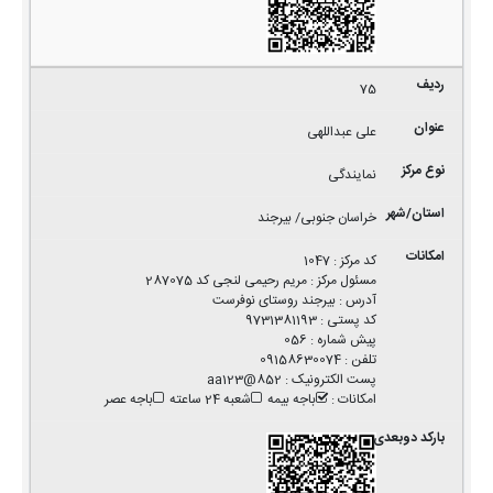
75
علی عبداللهی
نمایندگی
خراسان جنوبی/ بیرجند
کد مرکز
:
1047
مسئول مرکز
:
مریم رحیمی لنجی کد 287075
آدرس
:
بیرجند روستای نوفرست
کد پستی
:
9731381193
پیش شماره
:
056
تلفن
:
09158630074
پست الکترونیک
:
852@aa123
امکانات
:
باجه بیمه
شعبه 24 ساعته
باجه عصر