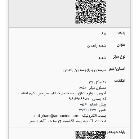
68
شعبه زاهدان
شعبه
سیستان و بلوچستان/ زاهدان
کد مرکز
:
29
مسئول مرکز
:
1550
آدرس
:
بلوار جانبازان ، حدفاصل خیابان امیر معز و کوی انقلاب
کد پستی
:
9816916687
پیش شماره
:
054
تلفن
:
33412677
پست الکترونیک
:
a_afghani@armanins.com
امکانات
:
باجه بیمه
شعبه 24 ساعته
باجه عصر