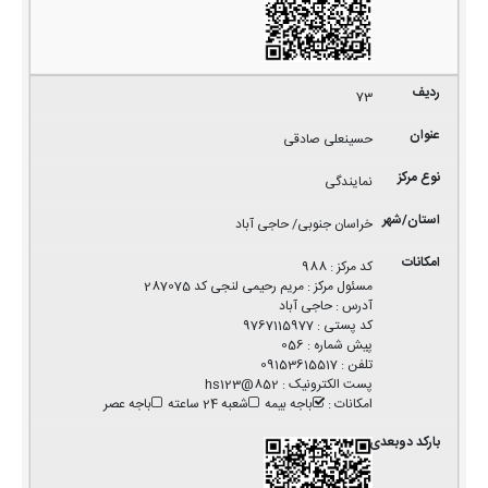
73
حسینعلی صادقی
نمایندگی
خراسان جنوبی/ حاجی آباد
کد مرکز
:
988
مسئول مرکز
:
مریم رحیمی لنجی کد 287075
آدرس
:
حاجی آباد
کد پستی
:
9767115977
پیش شماره
:
056
تلفن
:
09153615517
پست الکترونیک
:
852@hs123
امکانات
:
باجه بیمه
شعبه 24 ساعته
باجه عصر