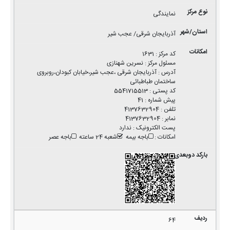
نمایندگی
آذربایجان شرقی/ عجب شیر
کد مرکز
:
1631
مسئول مرکز
:
نسرین شهنازی
آدرس
:
آذربایجان شرقی ،عجب شیر،خیابان کبودان،روبروی
ساختمان طباطبائی
کد پستی
:
5541715513
پیش شماره
:
41
تلفن
:
4137632904
نمابر
:
4137632904
پست الکترونیک
:
ندارد
امکانات
:
باجه بیمه
شعبه 24 ساعته
باجه عصر
64