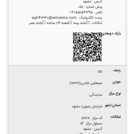
آدرس
:
مشهد
پیش شماره
:
051
تلفن
:
09055156395
پست الکترونیک
:
agt141330@armanins.com
امکانات
:
باجه بیمه
شعبه 24 ساعته
باجه عصر
151
مصطفی غلامی(1338)
نمایندگی
خراسان رضوی/ مشهد
کد مرکز
:
1338
مسئول مرکز
:
14
آدرس
:
مشهد