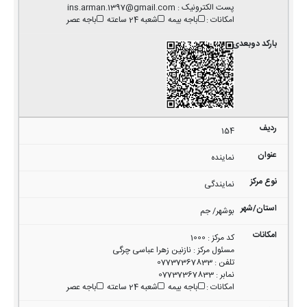
پست الکترونیک
:
ins.arman.1397@gmail.com
امکانات
:
باجه بیمه
شعبه 24 ساعته
باجه عصر
154
نماینده
نمایندگی
بوشهر/ جم
کد مرکز
:
1000
مسئول مرکز
:
نازنین زهرا عباسی چرگی
تلفن
:
07737367833
نمابر
:
07737367833
امکانات
:
باجه بیمه
شعبه 24 ساعته
باجه عصر