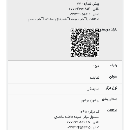
پیش شماره
:
77
تلفن
:
07734251814
نمابر
:
07734251814
امکانات
:
باجه بیمه
شعبه 24 ساعته
باجه عصر
158
نماینده
نمایندگی
بوشهر/ بوشهر
کد مرکز
:
1268
مسئول مرکز
:
سیده فاطمه ماجدی
تلفن
:
07733454265
نمابر
:
07733454265