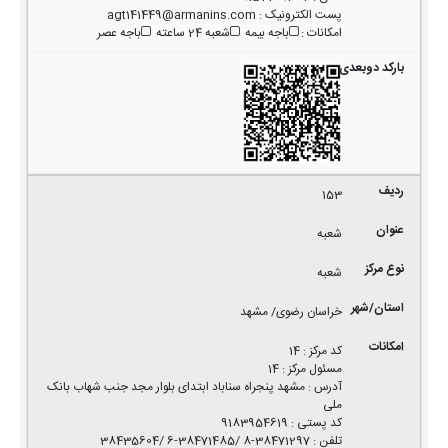
پست الکترونیک
:
agt141449@armanins.com
امکانات
:
باجه بیمه
شعبه 24 ساعته
باجه عصر
153
شعبه
شعبه
خراسان رضوی/ مشهد
کد مرکز
:
14
مسئول مرکز
:
14
آدرس
:
مشهد پنجراه سناباد ابتدای بلوار مجد جنب شهاب بانک
ملی
کد پستی
:
9183954619
تلفن
:
38471297-8 /38471485-6 /38435604