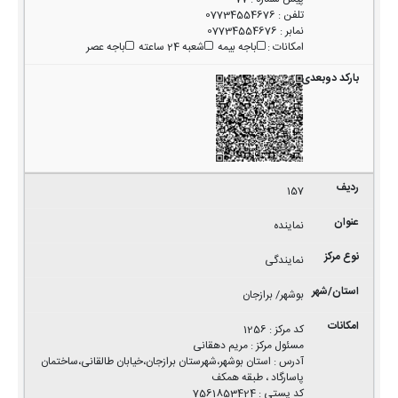
تلفن
:
07734554676
نمابر
:
07734554676
امکانات
:
باجه بیمه
شعبه 24 ساعته
باجه عصر
157
نماینده
نمایندگی
بوشهر/ برازجان
کد مرکز
:
1256
مسئول مرکز
:
مریم دهقانی
آدرس
:
استان بوشهر،شهرستان برازجان،خیابان طالقانی،ساختمان
پاسارگاد ، طبقه همکف
کد پستی
:
7561853424