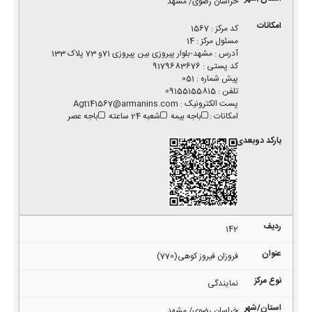
خراسان رضوی/ مشهد
کد مرکز
:
1567
مسئول مرکز
:
14
آدرس
:
مشهد-بلوار پیروزی بین پیروزی 71و 73 پلاک 133
کد پستی
:
9179683676
پیش شماره
:
051
تلفن
:
09155155815
پست الکترونیک
:
Agt141567@armanins.com
امکانات
:
باجه بیمه
شعبه 24 ساعته
باجه عصر
142
فروزان فیروز کوهی(770)
نمایندگی
خراسان رضوی/ مشهد