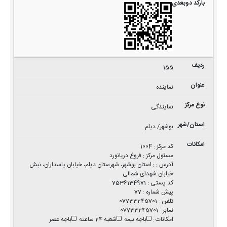
155
نماینده
نمایندگی
بوشهر/ دیلم
کد مرکز
:
1004
مسئول مرکز
:
فروغ دریانورد
آدرس
:
: استان بوشهر، شهرستان دیلم، خیابان پاسداران، نبش
خیابان شهدای شمالی
کد پستی
:
7536134971
پیش شماره
:
77
تلفن
:
07733245701
نمابر
:
07733245701
امکانات
:
باجه بیمه
شعبه 24 ساعته
باجه عصر