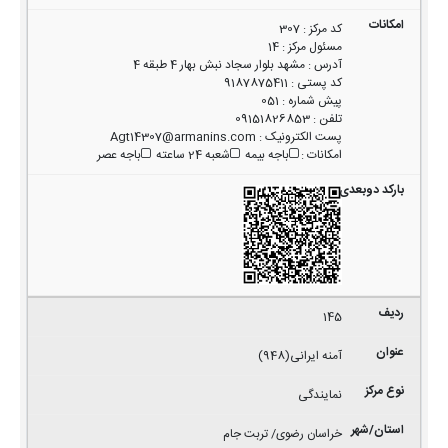
کد مرکز
:
307
مسئول مرکز
:
14
آدرس
:
مشهد بلوار سجاد نبش بهار 4 طبقه 4
کد پستی
:
9187875411
پیش شماره
:
051
تلفن
:
09151826853
پست الکترونیک
:
Agt14307@armanins.com
امکانات
:
باجه بیمه
شعبه 24 ساعته
باجه عصر
145
آمنه ایرانی(948)
نمایندگی
خراسان رضوی/ تربت جام