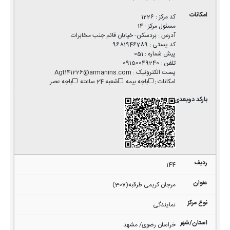
کد مرکز
:
1226
مسئول مرکز
:
14
آدرس
:
بردسکن- خیابان قائم جنب مخابرات
کد پستی
:
9681946789
پیش شماره
:
051
تلفن
:
09150049240
پست الکترونیک
:
Agt141226@armanins.com
امکانات
:
باجه بیمه
شعبه 24 ساعته
باجه عصر
144
مرجان کریمی طرقبه(307)
نمایندگی
خراسان رضوی/ مشهد