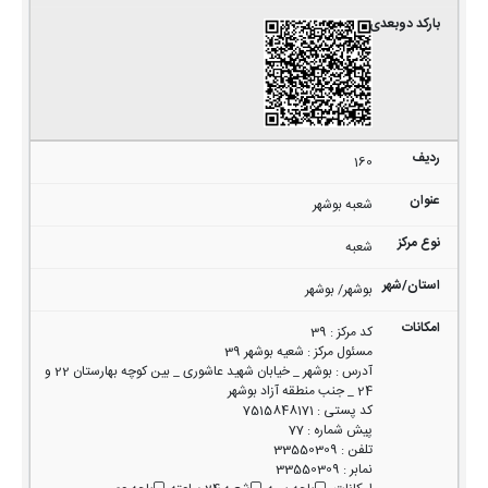
160
شعبه بوشهر
شعبه
بوشهر/ بوشهر
کد مرکز
:
39
مسئول مرکز
:
شعیه بوشهر 39
آدرس
:
بوشهر _ خیابان شهید عاشوری _ بین کوچه بهارستان 22 و
24 _ جنب منطقه آزاد بوشهر
کد پستی
:
7515848171
پیش شماره
:
77
تلفن
:
33550309
نمابر
:
33550309