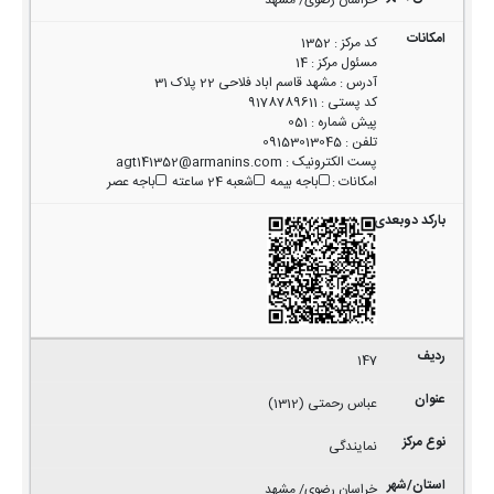
خراسان رضوی/ مشهد
کد مرکز
:
1352
مسئول مرکز
:
14
آدرس
:
مشهد قاسم اباد فلاحی 22 پلاک 31
کد پستی
:
9178789611
پیش شماره
:
051
تلفن
:
09153013045
پست الکترونیک
:
agt141352@armanins.com
امکانات
:
باجه بیمه
شعبه 24 ساعته
باجه عصر
147
عباس رحمتی (1312)
نمایندگی
خراسان رضوی/ مشهد