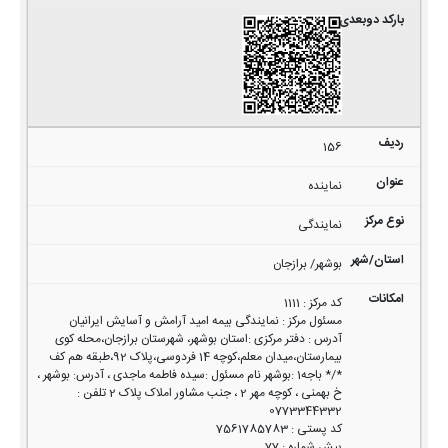
156
نماینده
نمایندگی
بوشهر/ برازجان
کد مرکز
:
1111
مسئول مرکز
:
نمایندگی بیمه امید آرامش و آسایش ایرانیان
آدرس
:
دفتر مرکزی :استان بوشهر، شهرستان برازجان،محله کوی
بیمارستان،میدان معلم،کوچه 14 فردوسی،پلاک 92،طبقه هم کف
*/* باجه1 :بوشهر نام مسئول :سیده فاطمه ماجدی ، آدرس: بوشهر ،
خ بهمنی ، کوچه مهر 2 ، جنب مشاور املاک پلاک 2 تلفن :
0773344332
کد پستی
:
7561785783
پیش شماره
:
77