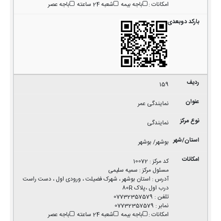
امکانات
:
باجه بیمه
شعبه 24 ساعته
باجه عصر
159
نمایندگی عمر
نمایندگی
بوشهر/ بوشهر
کد مرکز
:
10072
مسئول مرکز
:
سمیه سلیمی
آدرس
:
استان بوشهر ، شهرک فضیلت ، ورودی اول ، دست راست
درب اول ،پلاک 80R
تلفن
:
07732357579
نمابر
:
07732357579
امکانات
:
باجه بیمه
شعبه 24 ساعته
باجه عصر