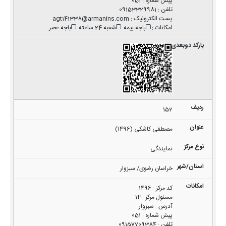
پیش شماره
:
051
تلفن
:
09153329981
پست الکترونیک
:
agt141338@armanins.com
امکانات
:
باجه بیمه
شعبه 24 ساعته
باجه عصر
152
مصطفی کاشکی (1496)
نمایندگی
خراسان رضوی/ سبزوار
کد مرکز
:
1496
مسئول مرکز
:
14
آدرس
:
سبزوار
پیش شماره
:
051
تلفن
:
09157709384