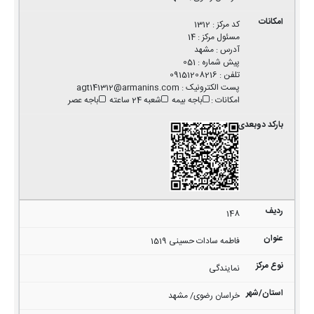
کد مرکز
:
1312
مسئول مرکز
:
14
آدرس
:
مشهد
پیش شماره
:
051
تلفن
:
09151208216
پست الکترونیک
:
agt141312@armanins.com
امکانات
:
باجه بیمه
شعبه 24 ساعته
باجه عصر
148
فاطمه سادات حسینی 1519
نمایندگی
خراسان رضوی/ مشهد