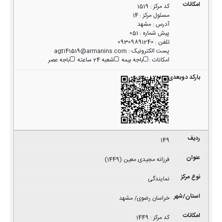
کد مرکز
:
1519
مسئول مرکز
:
14
آدرس
:
مشهد
پیش شماره
:
051
تلفن
:
09309891240
پست الکترونیک
:
agt141519@armanins.com
امکانات
:
باجه بیمه
شعبه 24 ساعته
باجه عصر
149
فرزانه مجیدی معین (1449)
نمایندگی
خراسان رضوی/ مشهد
کد مرکز
:
1449