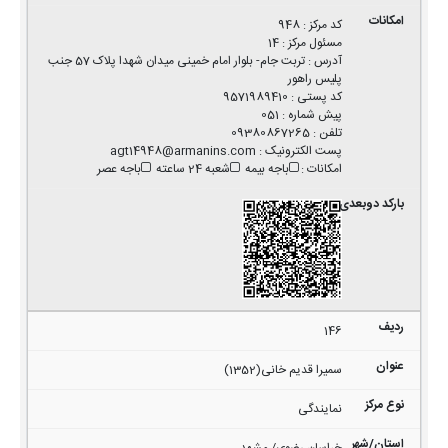
کد مرکز
:
948
مسئول مرکز
:
14
آدرس
:
تربت جام- بلوار امام خمینی میدان شهدا پلاک 57 جنب
پلیس راهور
کد پستی
:
9571989410
پیش شماره
:
051
تلفن
:
09380867265
پست الکترونیک
:
agt14948@armanins.com
امکانات
:
باجه بیمه
شعبه 24 ساعته
باجه عصر
146
سمیرا قدیم خانی(1352)
نمایندگی