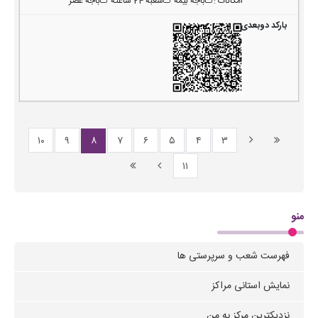
امکانات
:
باجه بیمه
شعبه 24 ساعته
باجه عصر
۱۰
۹
۸
۷
۶
۵
۴
۳
۱۱
منو
فهرست شعب و سرپرستی ها
نمایش استانی مراکز
نزدیکترین مرکز به من