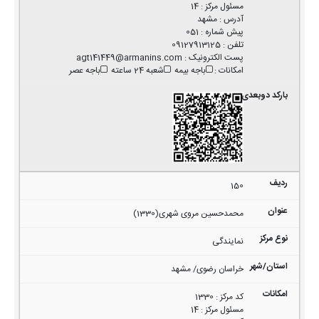
مسئول مرکز
:
14
آدرس
:
مشهد
پیش شماره
:
051
تلفن
:
09127913125
پست الکترونیک
:
agt141449@armanins.com
امکانات
:
باجه بیمه
شعبه 24 ساعته
باجه عصر
150
محمدحسین مروی شهری(1330)
نمایندگی
خراسان رضوی/ مشهد
کد مرکز
:
1330
مسئول مرکز
:
14