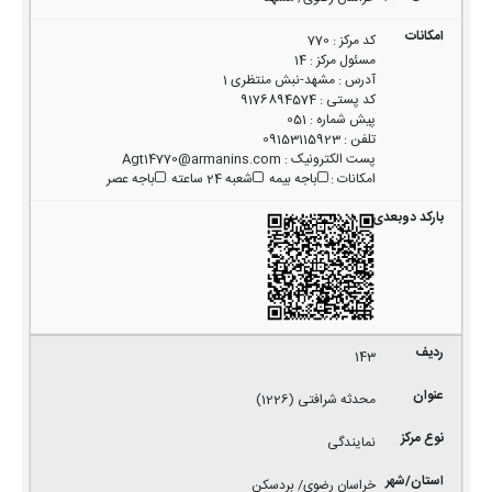
کد مرکز
:
770
مسئول مرکز
:
14
آدرس
:
مشهد-نبش منتظری 1
کد پستی
:
9176894574
پیش شماره
:
051
تلفن
:
09153115923
پست الکترونیک
:
Agt14770@armanins.com
امکانات
:
باجه بیمه
شعبه 24 ساعته
باجه عصر
143
محدثه شرافتی (1226)
نمایندگی
خراسان رضوی/ بردسکن