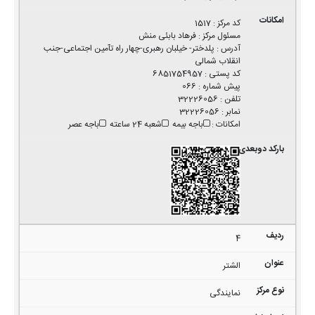
کد مرکز
:
1517
مسئول مرکز
:
فرهاد بابئی منش
آدرس
:
پلدختر- خیلبان رهبری-چهار راه تآمین اجتماعی-جنب
انقلاب شمالی
کد پستی
:
6851754957
پیش شماره
:
066
تلفن
:
32226056
نمابر
:
32226056
امکانات
:
باجه بیمه
شعبه 24 ساعته
باجه عصر
4
الشتر
نمایندگی