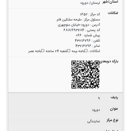
لرستان/ دورود
کد مرکز
:
1652
مسئول مرکز
:
ملیحه مشکین فام
آدرس
:
دورود-خیابان منوچهری
کد پستی
:
6881993784
پیش شماره
:
066
تلفن
:
43216796
نمابر
:
43216796
امکانات
:
باجه بیمه
شعبه 24 ساعته
باجه عصر
9
دورود
نمایندگی