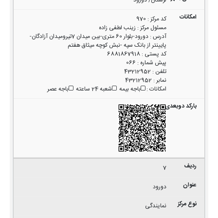
لرستان/ دورود
کد مرکز
:
970
مسئول مرکز
:
زینب لطفی زاده
آدرس
:
دورود-بلوار 60 متری-بین میدان 7تیرومیدان آزادگان-
پایینتر از بانک سپه -نبش کوچه میثاق هفتم
کد پستی
:
6881867918
پیش شماره
:
066
تلفن
:
43212952
نمابر
:
43212952
امکانات
:
باجه بیمه
شعبه 24 ساعته
باجه عصر
7
دورود
نمایندگی