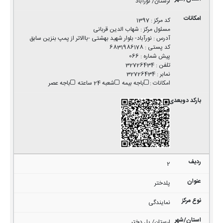
لرستان/ نورآباد
کد مرکز
:
1397
مسئول مرکز
:
شهاب الدین قربانی
آدرس
:
نورآباد- بلوار شهید بهشتی -باالاتر از پمپ بنزین سابق
کد پستی
:
6831986178
پیش شماره
:
066
تلفن
:
32726434
نمابر
:
32726434
امکانات
:
باجه بیمه
شعبه 24 ساعته
باجه عصر
2
پلدختر
نمایندگی
لرستان/ پل دختر