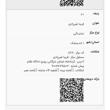
20
فریبا شیرزادی
نمایندگی
/ اندیمشک
کد مرکز
:
1198
مسئول مرکز
:
فریبا شیرزادی
آدرس
:
کرمانشاه خیابان بازرگانی روبرو دادگاه نظام
پیش شماره
:
9103789503
امکانات
:
باجه بیمه
شعبه 24 ساعته
باجه عصر