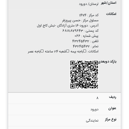
لرستان/ دورود
کد مرکز
:
1474
مسئول مرکز
:
حسن پیروزفر
آدرس
:
دورود-16 متری آزادگان -نبش کاج اول
کد پستی
:
6881879643
پیش شماره
:
066
تلفن
:
43245432
نمابر
:
43245432
امکانات
:
باجه بیمه
شعبه 24 ساعته
باجه عصر
8
دورود
نمایندگی