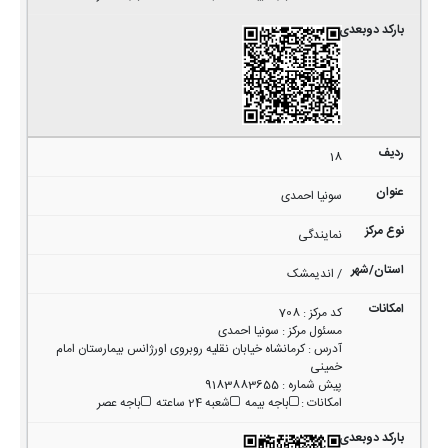
18
سونیا احمدی
نمایندگی
/ اندیمشک
کد مرکز
:
708
مسئول مرکز
:
سونیا احمدی
آدرس
:
کرمانشاه خیابان نقلیه روبروی اورژانس بیمارستان امام
خمینی
پیش شماره
:
9183883655
امکانات
:
باجه بیمه
شعبه 24 ساعته
باجه عصر