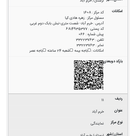
لرستان/ خرم آباد
کد مرکز
:
1608
مسئول مرکز
:
زهره هادی کیا
آدرس
:
خرم آباد- شصت متری-نبش بابک دوم غربی
کد پستی
:
6814935377
پیش شماره
:
066
تلفن
:
33223763
نمابر
:
33223763
امکانات
:
باجه بیمه
شعبه 24 ساعته
باجه عصر
11
خرم آباد
نمایندگی
لرستان/ خرم آباد