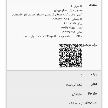
کد مرکز
:
15
مسئول مرکز
:
ستار قهرمان
آدرس
:
خرم آباد- خیابان شریعتی -ابتدای خیابان کوی فلسطین
کد پستی
:
6818764965
پیش شماره
:
66
تلفن
:
33422915
نمابر
:
33422915
امکانات
:
باجه بیمه
شعبه 24 ساعته
باجه عصر
15
شعبه کرمانشاه
نمایندگی
/ اندیمشک