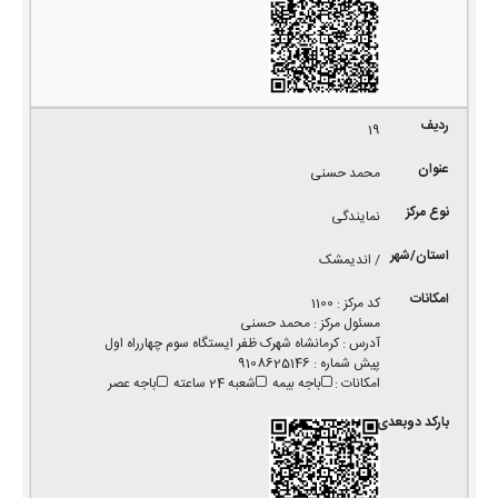
19
محمد حسنی
نمایندگی
/ اندیمشک
کد مرکز
:
1100
مسئول مرکز
:
محمد حسنی
آدرس
:
کرمانشاه شهرک ظفر ایستگاه سوم چهارراه اول
پیش شماره
:
9108625146
امکانات
:
باجه بیمه
شعبه 24 ساعته
باجه عصر