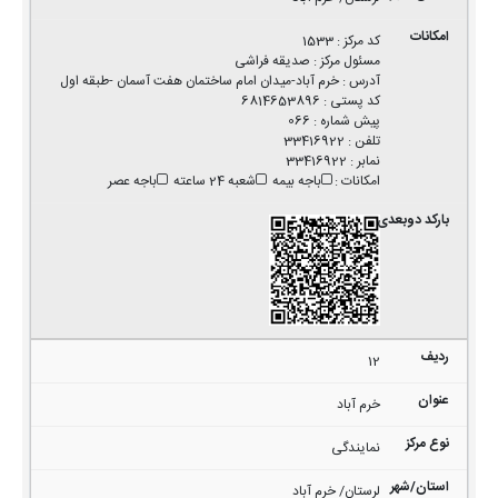
کد مرکز
:
1533
مسئول مرکز
:
صدیقه فراشی
آدرس
:
خرم آباد-میدان امام ساختمان هفت آسمان -طبقه اول
کد پستی
:
6814653896
پیش شماره
:
066
تلفن
:
33416922
نمابر
:
33416922
امکانات
:
باجه بیمه
شعبه 24 ساعته
باجه عصر
12
خرم آباد
نمایندگی
لرستان/ خرم آباد