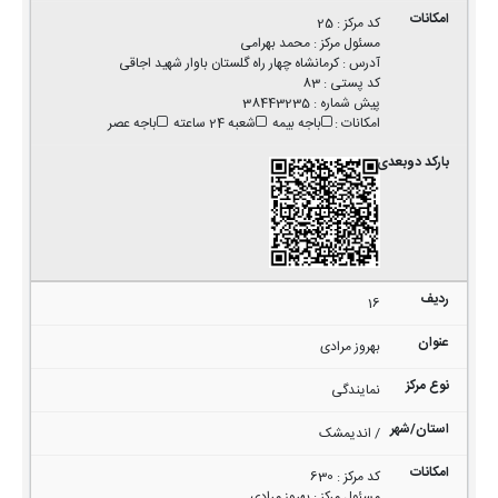
کد مرکز
:
25
مسئول مرکز
:
محمد بهرامی
آدرس
:
کرمانشاه چهار راه گلستان باوار شهید اجاقی
کد پستی
:
83
پیش شماره
:
38443235
امکانات
:
باجه بیمه
شعبه 24 ساعته
باجه عصر
16
بهروز مرادی
نمایندگی
/ اندیمشک
کد مرکز
:
630
مسئول مرکز
:
بهروز مرادی