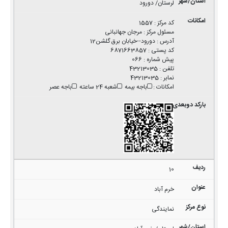
لرستان/ دورود
کد مرکز
:
1557
مسئول مرکز
:
مرجان جهانبانی
آدرس
:
دورود--خیابان برق گلشن12
کد پستی
:
6871663857
پیش شماره
:
066
تلفن
:
43213035
نمابر
:
43213035
امکانات
:
باجه بیمه
شعبه 24 ساعته
باجه عصر
10
خرم آباد
نمایندگی