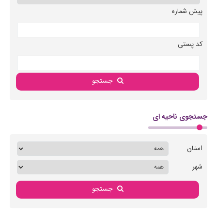
پیش شماره
کد پستی
جستجو
جستجوی ناحیه ای
استان
شهر
جستجو