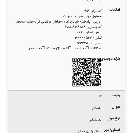
کد مرکز
:
1396
مسئول مرکز
:
شهرام صفرزاده
آدرس
:
پلدختر- خیابان امام -خیابان هاشمی نژاد-جنب مسجد
کد پستی
:
6851938818
پیش شماره
:
066
تلفن
:
32222522
نمابر
:
32222522
امکانات
:
باجه بیمه
شعبه 24 ساعته
باجه عصر
3
پلدختر
نمایندگی
لرستان/ پل دختر