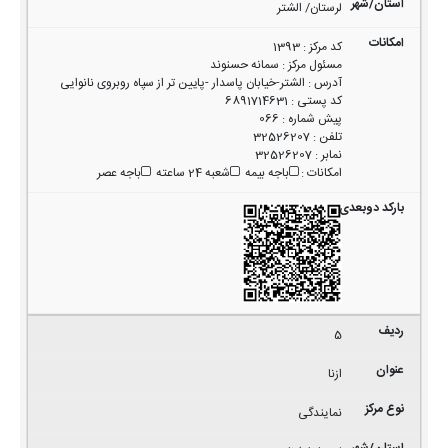
لرستان/ الشتر
کد مرکز
:
1393
مسئول مرکز
:
سمانه حسنوند
آدرس
:
الشتر-خیابان پاسدار -پایین تر از سپاه روبروی نانوایی
کد پستی
:
6891714631
پیش شماره
:
066
تلفن
:
32526207
نمابر
:
32526207
امکانات
:
باجه بیمه
شعبه 24 ساعته
باجه عصر
5
ازنا
نمایندگی