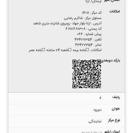
لرستان/ ازنا
کد مرکز
:
1407
مسئول مرکز
:
شاکرم رضایی
آدرس
:
ازنا-بلوار جهاد -روبروی شانزده متری شاهد
کد پستی
:
6871681308
پیش شماره
:
066
تلفن
:
43427354
نمابر
:
43427354
امکانات
:
باجه بیمه
شعبه 24 ساعته
باجه عصر
6
دورود
نمایندگی