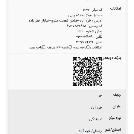
کد مرکز
:
1132
مسئول مرکز
:
مائده پاپی
آدرس
:
خرم آباد-خیابان شصت متری-خیابان نظر زاده
کد پستی
:
6817871881
پیش شماره
:
066
تلفن
:
33202439
نمابر
:
33202439
امکانات
:
باجه بیمه
شعبه 24 ساعته
باجه عصر
13
خرم آباد
نمایندگی
لرستان/ خرم آباد