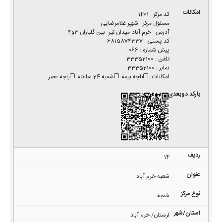
کد مرکز
:
1401
مسئول مرکز
:
شهپر غلامرضایی
آدرس
:
خرم آباد-میدان تیر -بین گلباران 3و4
کد پستی
:
6815874337
پیش شماره
:
066
تلفن
:
33352100
نمابر
:
33352100
امکانات
:
باجه بیمه
شعبه 24 ساعته
باجه عصر
14
شعبه خرم آباد
شعبه
لرستان/ خرم آباد