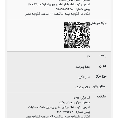
آدرس
:
کرمانشاه بلوار امامی چهارراه ارشاد پلاک 20
پیش شماره
:
9189189450
امکانات
:
باجه بیمه
شعبه 24 ساعته
باجه عصر
17
زهرا پروخته
نمایندگی
/ اندیمشک
کد مرکز
:
705
مسئول مرکز
:
زهرا پروخته
آدرس
:
کرمانشاه میدان غدیر روبروی بانک صادرات
پیش شماره
:
9184271426
امکانات
:
باجه بیمه
شعبه 24 ساعته
باجه عصر