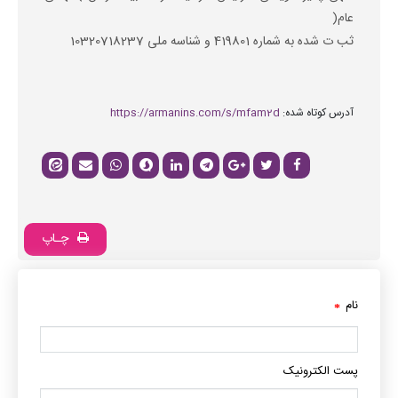
عام(
ثب ت شده به شماره 419801 و شناسه ملی 10320718237
آدرس کوتاه شده:
https://armanins.com/s/mfam2d
چـاپ
نام
*
پست الکترونیک