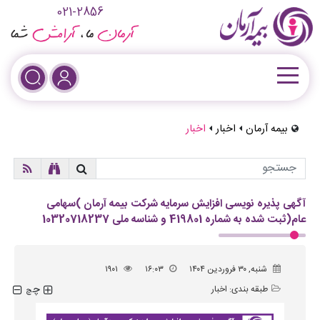
021-2856
بیمه آرمان
اخبار
اخبار
آگهی پذیره نویسی افزایش سرمایه شرکت بیمه آرمان )سهامی
عام(ثبت شده به شماره 419801 و شنا‌سه ملی 10320718237
شنبه, ۳۰ فروردین ۱۴۰۴
۱۶:۰۳
۱۹۰۱
چ
طبقه بندی:
اخبار
چ