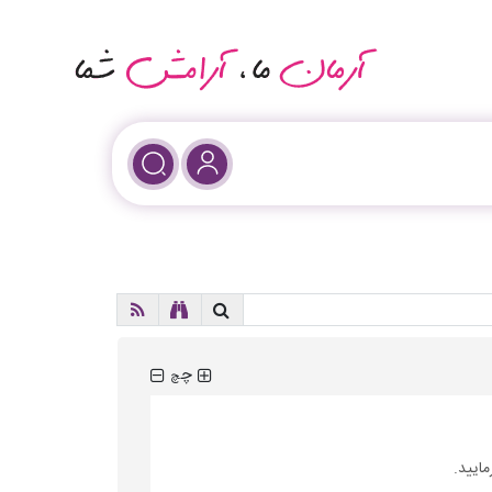
چ
چ
مایید.