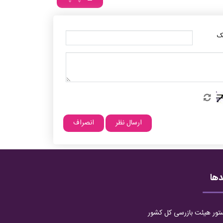
ک
دها
تور هیئت بازرسی کل کشور