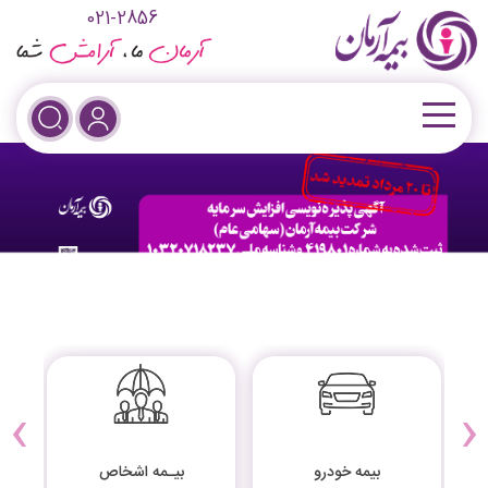
021-2856
›
‹
بیمه خودرو
بیـمه اشخاص