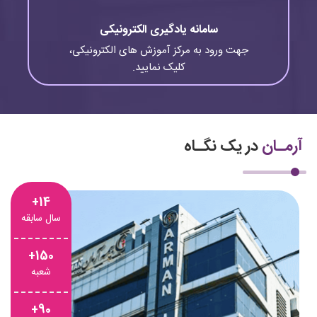
سامانه یادگیری الکترونیکی
جهت ورود به مرکز آموزش های الکترونیکی،
کلیک نمایید.
آرمـان
در یک نگـاه
14+
سال سابقه
150+
شعبه
90+